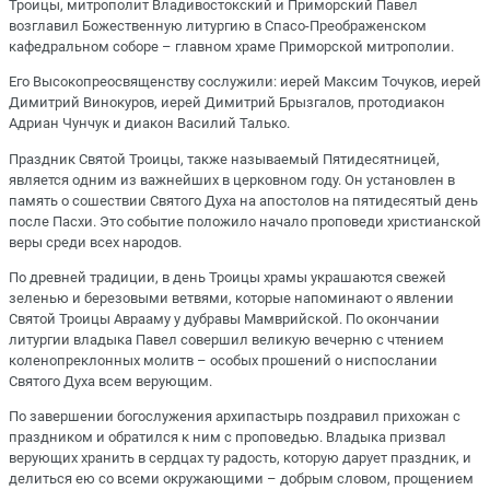
Троицы, митрополит Владивостокский и Приморский Павел
возглавил Божественную литургию в Спасо-Преображенском
кафедральном соборе – главном храме Приморской митрополии.
Его Высокопреосвященству сослужили: иерей Максим Точуков, иерей
Димитрий Винокуров, иерей Димитрий Брызгалов, протодиакон
Адриан Чунчук и диакон Василий Талько.
Праздник Святой Троицы, также называемый Пятидесятницей,
является одним из важнейших в церковном году. Он установлен в
память о сошествии Святого Духа на апостолов на пятидесятый день
после Пасхи. Это событие положило начало проповеди христианской
веры среди всех народов.
По древней традиции, в день Троицы храмы украшаются свежей
зеленью и березовыми ветвями, которые напоминают о явлении
Святой Троицы Аврааму у дубравы Мамврийской. По окончании
литургии владыка Павел совершил великую вечерню с чтением
коленопреклонных молитв – особых прошений о ниспослании
Святого Духа всем верующим.
По завершении богослужения архипастырь поздравил прихожан с
праздником и обратился к ним с проповедью. Владыка призвал
верующих хранить в сердцах ту радость, которую дарует праздник, и
делиться ею со всеми окружающими – добрым словом, прощением