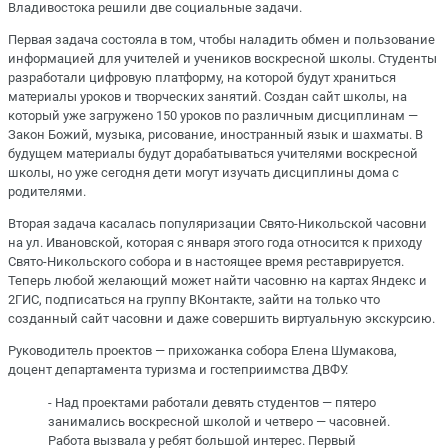
Владивостока решили две социальные задачи.
Первая задача состояла в том, чтобы наладить обмен и пользование
информацией для учителей и учеников воскресной школы. Студенты
разработали цифровую платформу, на которой будут храниться
материалы уроков и творческих занятий. Создан сайт школы, на
который уже загружено 150 уроков по различным дисциплинам —
Закон Божий, музыка, рисование, иностранный язык и шахматы. В
будущем материалы будут дорабатываться учителями воскресной
школы, но уже сегодня дети могут изучать дисциплины дома с
родителями.
Вторая задача касалась популяризации Свято-Никольской часовни
на ул. Ивановской, которая с января этого года относится к приходу
Свято-Никольского собора и в настоящее время реставрируется.
Теперь любой желающий может найти часовню на картах Яндекс и
2ГИС, подписаться на группу ВКонтакте, зайти на только что
созданный сайт часовни и даже совершить виртуальную экскурсию.
Руководитель проектов — прихожанка собора Елена Шумакова,
доцент департамента туризма и гостеприимства ДВФУ.
- Над проектами работали девять студентов — пятеро
занимались воскресной школой и четверо — часовней.
Работа вызвала у ребят большой интерес. Первый