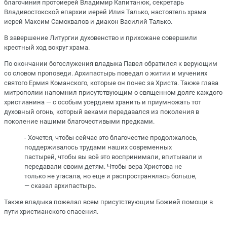
благочиния протоиерей Владимир Капитанюк, секретарь
Владивостокской епархии иерей Илия Талько, настоятель храма
иерей Максим Самохвалов и диакон Василий Талько.
В завершение Литургии духовенство и прихожане совершили
крестный ход вокруг храма.
По окончании богослужения владыка Павел обратился к верующим
со словом проповеди. Архипастырь поведал о житии и мучениях
святого Ермия Команского, которые он понес за Христа. Также глава
митрополии напомнил присутствующим о священном долге каждого
христианина — с особым усердием хранить и приумножать тот
духовный огонь, который веками передавался из поколения в
поколение нашими благочестивыми предками.
- Хочется, чтобы сейчас это благочестие продолжалось,
поддерживалось трудами наших современных
пастырей, чтобы вы всё это воспринимали, впитывали и
передавали своим детям. Чтобы вера Христова не
только не угасала, но еще и распространялась больше,
— сказал архипастырь.
Также владыка пожелал всем присутствующим Божией помощи в
пути христианского спасения.