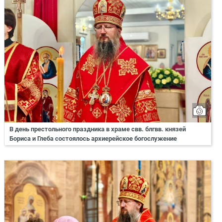
В день престольного праздника в храме свв. блгвв. князей
Бориса и Глеба состоялось архиерейское богослужение