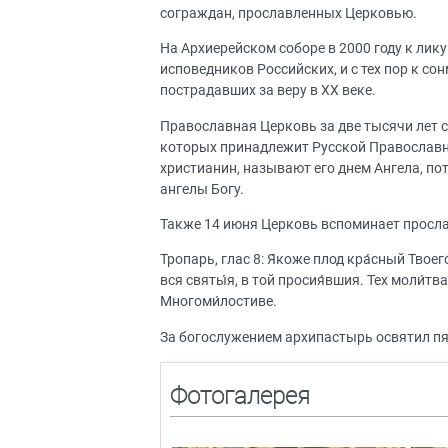
сограждан, прославленных Церковью.
На Архиерейском соборе в 2000 году к лик
исповедников Российских, и с тех пор к с
пострадавших за веру в ХХ веке.
Православная Церковь за две тысячи лет 
которых принадлежит Русской Православно
христианин, называют его днем Ангела, по
ангелы Богу.
Также 14 июня Церковь вспоминает просл
Тропарь, глас 8: Я́коже плод кра́сный Твоего́
вся святы́я, в той просия́вшия. Тех моли́тва
Многоми́лостиве.
За богослужением архипастырь освятил пят
Фотогалерея