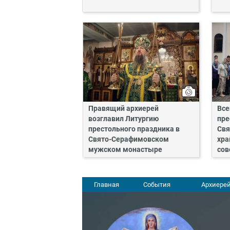
Правящий архиерей
Все
возглавил Литургию
пре
престольного праздника в
Свя
Свято-Серафимовском
хра
мужском монастыре
сов
Главная
События
Архиерей