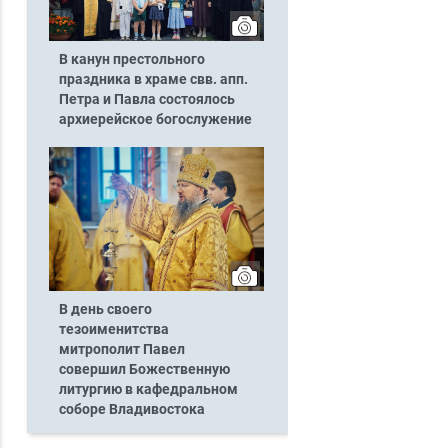
В канун престольного
праздника в храме свв. апп.
Петра и Павла состоялось
архиерейское богослужение
В день своего
тезоименитства
митрополит Павел
совершил Божественную
литургию в кафедральном
соборе Владивостока