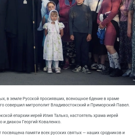
тых, в земле Русской просиявших, всенощное бдение в храме
его совершил митрополит Владивостокский и Приморский Павел.
кской епархии иерей Илия Талько, настоятель храма иерей
о и диакон Георгий Коваленко.
т посвящена памяти всех русских святых — наших сродников и