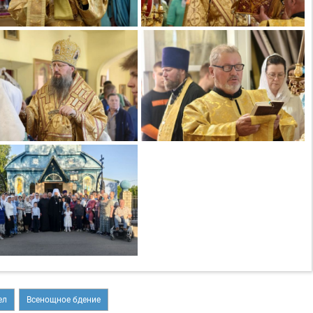
ел
Всенощное бдение