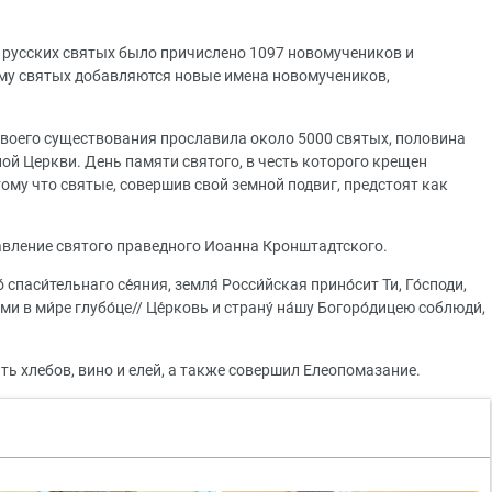
у русских святых было причислено 1097 новомучеников и
онму святых добавляются новые имена новомучеников,
своего существования прославила около 5000 святых, половина
й Церкви. День памяти святого, в честь которого крещен
тому что святые, совершив свой земной подвиг, предстоят как
авление святого праведного Иоанна Кронштадтского.
 спаси́тельнаго се́яния, земля́ Росси́йская прино́сит Ти, Го́споди,
ми в ми́ре глубо́це// Це́рковь и страну́ на́шу Богоро́дицею соблюди́,
ь хлебов, вино и елей, а также совершил Елеопомазание.