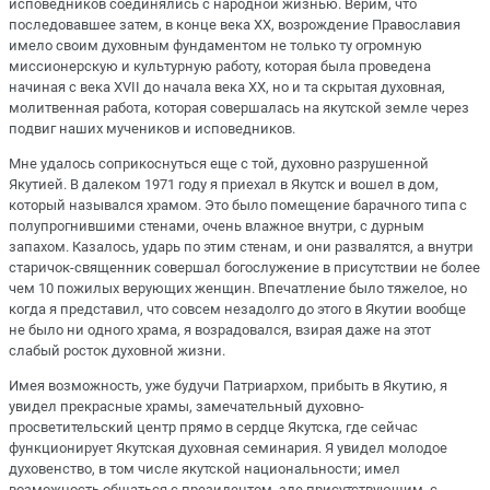
исповедников соединялись с народной жизнью. Верим, что
последовавшее затем, в конце века XX, возрождение Православия
имело своим духовным фундаментом не только ту огромную
миссионерскую и культурную работу, которая была проведена
начиная с века XVII до начала века XX, но и та скрытая духовная,
молитвенная работа, которая совершалась на якутской земле через
подвиг наших мучеников и исповедников.
Мне удалось соприкоснуться еще с той, духовно разрушенной
Якутией. В далеком 1971 году я приехал в Якутск и вошел в дом,
который назывался храмом. Это было помещение барачного типа с
полупрогнившими стенами, очень влажное внутри, с дурным
запахом. Казалось, ударь по этим стенам, и они развалятся, а внутри
старичок-священник совершал богослужение в присутствии не более
чем 10 пожилых верующих женщин. Впечатление было тяжелое, но
когда я представил, что совсем незадолго до этого в Якутии вообще
не было ни одного храма, я возрадовался, взирая даже на этот
слабый росток духовной жизни.
Имея возможность, уже будучи Патриархом, прибыть в Якутию, я
увидел прекрасные храмы, замечательный духовно-
просветительский центр прямо в сердце Якутска, где сейчас
функционирует Якутская духовная семинария. Я увидел молодое
духовенство, в том числе якутской национальности; имел
возможность общаться с президентом, зде присутствующим, с