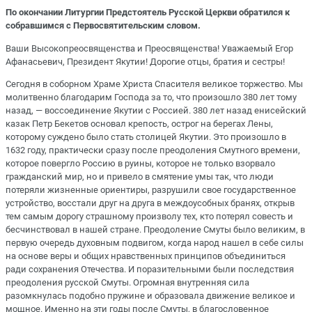
По окончании Литургии Предстоятель Русской Церкви обратился к
собравшимся с Первосвятительским словом.
Ваши Высокопреосвященства и Преосвященства! Уважаемый Егор
Афанасьевич, Президент Якутии! Дорогие отцы, братия и сестры!
Сегодня в соборном Храме Христа Спасителя великое торжество. Мы
молитвенно благодарим Господа за то, что произошло 380 лет тому
назад, — воссоединение Якутии с Россией. 380 лет назад енисейский
казак Петр Бекетов основал крепость, острог на берегах Лены,
которому суждено было стать столицей Якутии. Это произошло в
1632 году, практически сразу после преодоления Смутного времени,
которое повергло Россию в руины, которое не только взорвало
гражданский мир, но и привело в смятение умы так, что люди
потеряли жизненные ориентиры, разрушили свое государственное
устройство, восстали друг на друга в междоусобных бранях, открыв
тем самым дорогу страшному произволу тех, кто потерял совесть и
бесчинствовал в нашей стране. Преодоление Смуты было великим, в
первую очередь духовным подвигом, когда народ нашел в себе силы
на основе веры и общих нравственных принципов объединиться
ради сохранения Отечества. И поразительными были последствия
преодоления русской Смуты. Огромная внутренняя сила
разомкнулась подобно пружине и образовала движение великое и
мощное. Именно на эти годы после Смуты, в благословенное