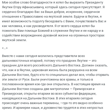
Мое особое слово благодарности я хотел бы выразить Президенту
Якутии Егору Афанасьевичу, который здесь сегодня присутствует. Я
сердечно благодарю Вас за Ваше доброе, искреннее, сердечное
отношение к Православию на якутской земле. Будучи в Якутии, я
имел возможность подолгу беседовать с Вами, почувствовать Вас и
как человека, и как руководителя. Я от всего сердца хотел бы
пожелать Вам помощи Божией в служении Якутии и ее народу и в
содействии возрождению духовной жизни на огромных просторах
якутской земли.
<…>
Вместе с нами сегодня молились представители всех
дальневосточных епархий, потому что праздник Якутии — это
праздник для всего российского Дальнего Востока. Должен сказать,
что, как и в Якутии, церковная жизнь была разрушена на всем
Дальнем Востоке, будто кто-то специально делал все, чтобы оторвать
эти земли от Руси. Были уничтожены все храмы, и только в
послевоенное время кое-где они открылись. В настоящее время на
Дальнем Востоке созданы две митрополии — Приморская и
Приамурская, открыты епархии во всех субъектах федерации,
находящихся на Дальнем Востоке. В этих епархиях сегодня
происходят очень важные перемены, —где-то это видно особенно
зримо. И архиереи наши, и духовенство трудятся в этих непростых