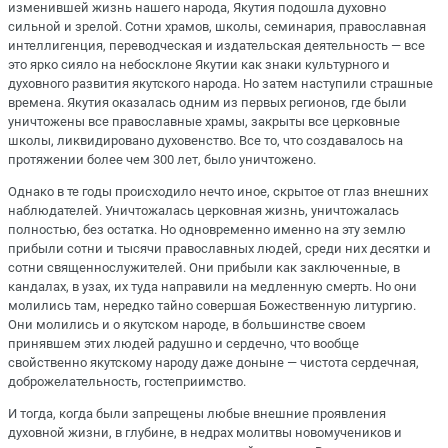
изменившей жизнь нашего народа, Якутия подошла духовно
сильной и зрелой. Сотни храмов, школы, семинария, православная
интеллигенция, переводческая и издательская деятельность — все
это ярко сияло на небосклоне Якутии как знаки культурного и
духовного развития якутского народа. Но затем наступили страшные
времена. Якутия оказалась одним из первых регионов, где были
уничтожены все православные храмы, закрыты все церковные
школы, ликвидировано духовенство. Все то, что создавалось на
протяжении более чем 300 лет, было уничтожено.
Однако в те годы происходило нечто иное, скрытое от глаз внешних
наблюдателей. Уничтожалась церковная жизнь, уничтожалась
полностью, без остатка. Но одновременно именно на эту землю
прибыли сотни и тысячи православных людей, среди них десятки и
сотни священнослужителей. Они прибыли как заключенные, в
кандалах, в узах, их туда направили на медленную смерть. Но они
молились там, нередко тайно совершая Божественную литургию.
Они молились и о якутском народе, в большинстве своем
принявшем этих людей радушно и сердечно, что вообще
свойственно якутскому народу даже доныне — чистота сердечная,
доброжелательность, гостеприимство.
И тогда, когда были запрещены любые внешние проявления
духовной жизни, в глубине, в недрах молитвы новомучеников и