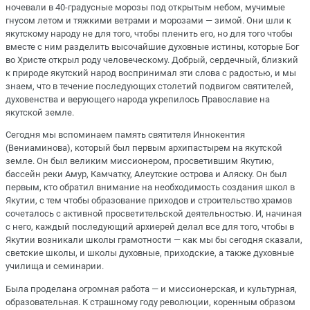
ночевали в 40-градусные морозы под открытым небом, мучимые
гнусом летом и тяжкими ветрами и морозами — зимой. Они шли к
якутскому народу не для того, чтобы пленить его, но для того чтобы
вместе с ним разделить высочайшие духовные истины, которые Бог
во Христе открыл роду человеческому. Добрый, сердечный, близкий
к природе якутский народ воспринимал эти слова с радостью, и мы
знаем, что в течение последующих столетий подвигом святителей,
духовенства и верующего народа укрепилось Православие на
якутской земле.
Сегодня мы вспоминаем память святителя Иннокентия
(Вениаминова), который был первым архипастырем на якутской
земле. Он был великим миссионером, просветившим Якутию,
бассейн реки Амур, Камчатку, Алеутские острова и Аляску. Он был
первым, кто обратил внимание на необходимость создания школ в
Якутии, с тем чтобы образование приходов и строительство храмов
сочеталось с активной просветительской деятельностью. И, начиная
с него, каждый последующий архиерей делал все для того, чтобы в
Якутии возникали школы грамотности — как мы бы сегодня сказали,
светские школы, и школы духовные, приходские, а также духовные
училища и семинарии.
Была проделана огромная работа — и миссионерская, и культурная,
образовательная. К страшному году революции, коренным образом