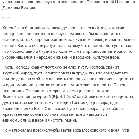
условиях не покладая рук для воссоздания Православной Церкви на
Дальнем Востоке.
<…>
Хотел бы поблагодарить также детско-юношеский хор, который
сегодня пел песнопения на якутском языке. Вы слышали также
ектении, которые произносились на якутском языке, и евангельское
чтение. Все это очень радует нас, потому что свидетельствует о том,
что Православие в Якутии сегодня — это не привнесенная извне, но
укоренившаяся в народной жизни и народной культуре вера.
Пусть Господь хранит якутскую землю, пусть Господь хранит
якутский народ, пусть благословит Он труды тех, кто созидает Его
святое дело на этой земле. Пусть Господь хранит Россию в единстве
и единомыслии в соответствии с тем, что сказал апостол Павел в
послании к Ефесянам, которое мы сегодня слышали за
Божественной литургией (Еф. 4:1-6): «Старайтесь сохранять единство
духа в союзе мира, потому что един Господь, одна вера, одно
крещение, один Бог и Отец всех». Пусть наша вера, пусть общая
нравственная основа бытия помогает всем нам жить в
единомыслии, в вере и чистоте. Аминь.
По материалам пресс-службы Патриарха Московского и всея Руси