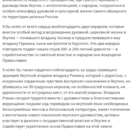
руководством Якутии, с интеллигенцией, с народом, погрузиться в
особую атмосферу духовной и культурной жизни самого обширного
по территории региона России.
Я бы хотел от всего сердца возблагодарить двух иерархов, которые
внесли особый вклад в возрождение духовной, церковной жизни в
Якутии — почившего владыку Зосиму и предшествовавшего ему
владыку Германа, ныне митрополита Курского. Эти два иерарха
повторили подвиг наших отцов 300- и 200-летней давности — в
соработничестве со светской властью и народом они возродили
Православие.
Я хотел бы также сердечно поблагодарить за труды правящего
архиерея Якутской епархии владыку Романа, который с радостью, с
искренним сердечным чувством воспринял назначение в Якутию, не
убоявшись ни 50-градусных морозов, ни особенностей климата, ни
удаленности от его родных мест, от его малой родины. Владыка
Роман сегодня трудится вместе с духовенством и благочестивыми
верующими людьми над переводом на якутский язык необходимых
богослужебных текстов и богословской литературы, имеет попечение
о воспитании нового поколения якутского духовенства, активно
участвует в диалоге с государственной властью в Якутии и
содействует укреплению основ Православия на этой земле.