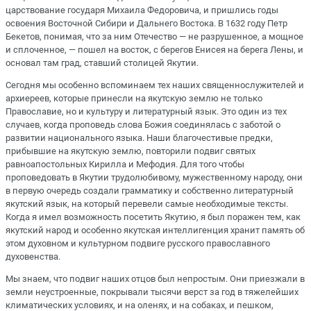
царствование государя Михаила Федоровича, и пришлись годы
освоения Восточной Сибири и Дальнего Востока. В 1632 году Петр
Бекетов, понимая, что за ним Отечество — не разрушенное, а мощное
и сплоченное, — пошел на восток, с берегов Енисея на берега Лены, и
основал там град, ставший столицей Якутии.
Сегодня мы особенно вспоминаем тех наших священнослужителей и
архиереев, которые принесли на якутскую землю не только
Православие, но и культуру и литературный язык. Это один из тех
случаев, когда проповедь слова Божия соединялась с заботой о
развитии национального языка. Наши благочестивые предки,
прибывшие на якутскую землю, повторили подвиг святых
равноапостольных Кирилла и Мефодия. Для того чтобы
проповедовать в Якутии трудолюбивому, мужественному народу, они
в первую очередь создали грамматику и собственно литературный
якутский язык, на который перевели самые необходимые тексты.
Когда я имел возможность посетить Якутию, я был поражен тем, как
якутский народ и особенно якутская интеллигенция хранит память об
этом духовном и культурном подвиге русского православного
духовенства.
Мы знаем, что подвиг наших отцов был непростым. Они приезжали в
земли неустроенные, покрывали тысячи верст за год в тяжелейших
климатических условиях, и на оленях, и на собаках, и пешком,