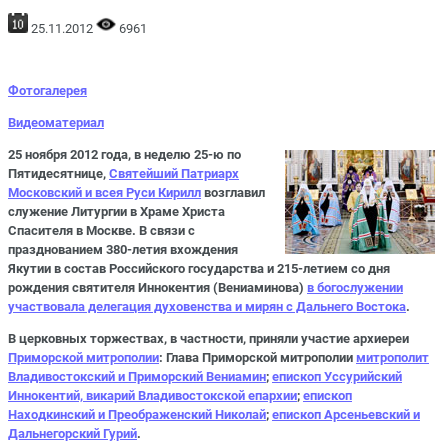
25.11.2012
6961
Фотогалерея
Видеоматериал
25 ноября 2012 года, в неделю 25-ю по
Пятидесятнице,
Святейший Патриарх
Московский и всея Руси Кирилл
возглавил
служение Литургии в Храме Христа
Спасителя в Москве. В связи с
празднованием 380-летия вхождения
Якутии в состав Российского государства и 215-летием со дня
рождения святителя Иннокентия (Вениаминова)
в богослужении
участвовала делегация духовенства и мирян с Дальнего Востока
.
В церковных торжествах, в частности, приняли участие архиереи
Приморской митрополии
: Глава Приморской митрополии
митрополит
Владивостокский и Приморский Вениамин
;
епископ Уссурийский
Иннокентий, викарий Владивостокской епархии
;
епископ
Находкинский и Преображенский Николай
;
епископ Арсеньевский и
Дальнегорский Гурий
.