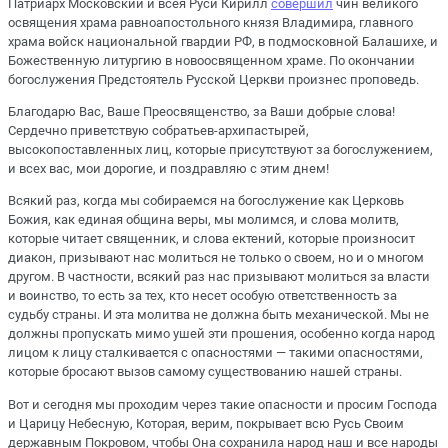
Патриарх Московский и всея Руси Кирилл
совершил
чин великого
освящения храма равноапостольного князя Владимира, главного
храма войск национальной гвардии РФ, в подмосковной Балашихе, и
Божественную литургию в новоосвященном храме. По окончании
богослужения Предстоятель Русской Церкви произнес проповедь.
Благодарю Вас, Ваше Преосвященство, за Ваши добрые слова!
Сердечно приветствую собратьев-архипастырей,
высокопоставленных лиц, которые присутствуют за богослужением,
и всех вас, мои дорогие, и поздравляю с этим днем!
Всякий раз, когда мы собираемся на богослужение как Церковь
Божия, как единая община веры, мы молимся, и слова молитв,
которые читает священник, и слова ектений, которые произносит
диакон, призывают нас молиться не только о своем, но и о многом
другом. В частности, всякий раз нас призывают молиться за власти
и воинство, то есть за тех, кто несет особую ответственность за
судьбу страны. И эта молитва не должна быть механической. Мы не
должны пропускать мимо ушей эти прошения, особенно когда народ
лицом к лицу сталкивается с опасностями — такими опасностями,
которые бросают вызов самому существованию нашей страны.
Вот и сегодня мы проходим через такие опасности и просим Господа
и Царицу Небесную, Которая, верим, покрывает всю Русь Своим
державным Покровом, чтобы Она сохранила народ наш и все народы