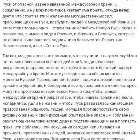
Руси от опасной извне навязанной междоусобной брани. К
сожалению, не у всех политиков хватает ума понять, откуда ветер
дует и что стоит за этим желанием могущественных сил,
пребывающих вне Руси, возбудить людей к междоусобной брани. За
этим стоит только одно — стремление ослабить Святую Русь. Когда я
говорю так, я имею в виду и Россию, и Украину, и Беларусь, которые,
по словам выдающегося подвижника благочестия Лаврентия
Черниговского, и есть Святая Русь.
Так вот, мы должны ясно понимать, что вступили в такую эпоху. И это
не только провокация военных действий, но диавольское
искушение, направленное на то, чтобы столкнуть братский народ в
междоусобную брань. И потому сегодня наша общая молитва,
молитва Русской Православной Церкви, чадами которой являются и
русские, и украинцы, и белорусы, и все православные люди, которые
живут на просторах исторической Руси, о том, чтобы всякая
междоусобная брань прекратилась, чтобы наветы вражии исчезли,
испарились, ушли из жизни и чтобы Русь развивалась как мощная
православная общность людей, могущая противопоставить свою
духовную жизнь и свой духовный опыт крайне опасным соблазнам,
разлагающим человеческую душу и подталкивающим ее в пропасть
греха. Эти соблазны, эти искушения сегодня испытывают на
прочность православных людей, живущих на просторах всей Святой
Руси, и моя молитва как Патриарха всея Руси сегодня в первую