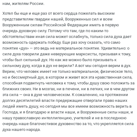
нам, жителям России.
Хотел бы еще и еще раз от всего сердца пожелать высоким
представителям гвардии нашей, Вооруженных сил и всем
Вооруженным силам Российской Федерации иметь в первую
очередь духовную силу. Потому что там, где по каким-то
обстоятельствам иная сила может ослабнуть, только сила духа дает
возможность одержать победу. Еще раз хочу сказать, что само
понятие «дух» — это ведь не материальное понятие. Удивительно: о
силе духа говорили даже неверующие марксисты, призывая к тому,
чтобы был сильный дух. Но как же можно было призывать к
сильному духу, когда в дух не верили? А вот мы сегодня верим в дух.
Верим, что человек имеет не только материальное, физическое тело,
но и бессмертный дух, в котором и живет вся эта нравственная сила,
способная подвигнуть человека к тому, чтобы душу свою положить за
ближних своих. Ни в мозгах, ни в печени, ни в легких, ни в чем другом
эта сила — она в духе человеческом. К сожалению, на протяжении
долгих десятилетий власти предержащие отвергали право наших
людей иметь душу, но сегодня мы все имеем возможность верить в
Господа, и я благодарю и власти наши, и Вооруженные силы наши, и
нашу православную интеллигенцию, учителей и не в последнюю
очередь наше благочестивое духовенство за то, что укрепляется сила
духа нашего народа.