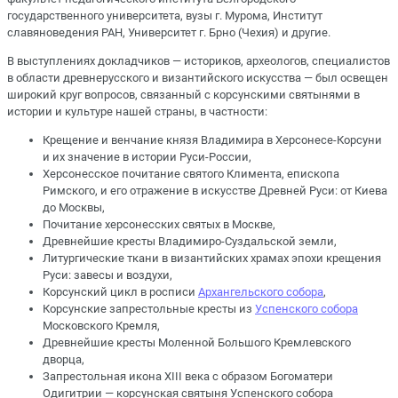
государственного университета, вузы г. Мурома, Институт
славяноведения РАН, Университет г. Брно (Чехия) и другие.
В выступлениях докладчиков ­— историков, археологов, специалистов
в области древнерусского и византийского искусства — был освещен
широкий круг вопросов, связанный с корсунскими святынями в
истории и культуре нашей страны, в частности:
Крещение и венчание князя Владимира в Херсонесе-Корсуни
и их значение в истории Руси-России,
Херсонесское почитание святого Климента, епископа
Римского, и его отражение в искусстве Древней Руси: от Киева
до Москвы,
Почитание херсонесских святых в Москве,
Древнейшие кресты Владимиро-Суздальской земли,
Литургические ткани в византийских храмах эпохи крещения
Руси: завесы и воздухи,
Корсунский цикл в росписи
Архангельского собора
,
Корсунские запрестольные кресты из
Успенского собора
Московского Кремля,
Древнейшие кресты Моленной Большого Кремлевского
дворца,
Запрестольная икона XIII века с образом Богоматери
Одигитрии — корсунская святыня Успенского собора