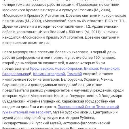
четыре тома материалов работы секции: «Православные святыни
Московского Кремля в истории и культуре России» (М., 2006),
«Московский Кремль XIV столетия. Древние святыни и исторические
памятники» (М., 2009), «Московский Кремль XV столетия. В 2-х тт. Т.1.
Древние святыни и исторические памятники. Т.2. Архангельский
собор и колокольня «Иван Великий». 500 лет» (М., 2011), в печати
находится «Московский Кремль XVI столетия. Древние святыни и
исторические памятники».
Всего мероприятие посетили более 250 человек. В первый день
работы конференции в ней приняли участие более 160 человек,
второй день собрал 90 слушателей, в числе которых были
представители
Ярославской
,
Новосибирской
,
Вятской
,
Рязанской
,
Ставропольско
й,
Калининградской
,
Томской
епархий, а также
иностранные гости из Болгарии, Белоруссии, Украины, Чехии.
Слушателями и докладчиками заседаний секции стали
представители разных университетов и научных учреждений, среди
которых: Музеи Московского Кремля, Государственный Владимиро-
Суздальский музей-заповедник, Харьковская государственная
академия дизайна и искусств,
Православный Свято-Тихоновский
гуманитарный университет
, Музей русской иконы, Центральный
музей древнерусской культуры им. Андрея Рублева,
Государственный Русский музей, историко-филологический
факультет педагогического института Белгородского