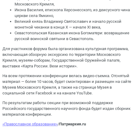
Московского Кремля,
Икона Василия, епископа Херсонесского, из деисусного чина
церкви села Ямкино,
Великий князь Владимир Святославич и начало русской
монетной чеканки в конце X — начале XI века,
Севастопольская Казанская икона Богоматери: возвращение
русской воинской святыни в Севастополь.
Для участников форума была организована культурная программа,
включающая обзорную экскурсию по территории Московского
Кремля, музеям-соборам, Государственной Оружейной палате,
выставке «Карта России. Вехи истории».
На всем протяжении конференции велась видео-съемка. Отснятый
материал — более 10 часов, будет смонтирован и размещен на сайте
Музеев Московского Кремля, а также на странице Музея в
социальной сети Facebook и на канале YouTube.
По результатам работы секции при возможной поддержке
Российского государственного научного фонда будет издан сборник
материалов конференции.
«Православное образование»
/
Патриархия.ru