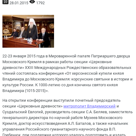
28.01.2015
1792
22-23 января 2015 года в Мироваренной палате Патриаршего дворца
Московского Кремля в рамках работы секции «Церковные
древности» XXIII Международных Рождественских образовательных
чтений состоялась конференция «От херсонесской купели князя
Владимира до Московского Кремля: корсунские святыни в истории и
культуре России. К 1000-летию со дня кончины святого князя
Владимира (1015-2015)».
На открытии конференции выступили почетный председатель
секции «Церковные древности»
митрополит
Владимирский
и
Суздальский Евлогий, руководитель секции С.А. Беляев, заместитель
генерального директора по научной работе Музеев Московского
Кремля, доктор искусствоведения А.Л. Баталов, а также начальник
управления Российского гуманитарного научного фонда В.П.
Гребенюк, при поддержке которого удалось подготовить и издать