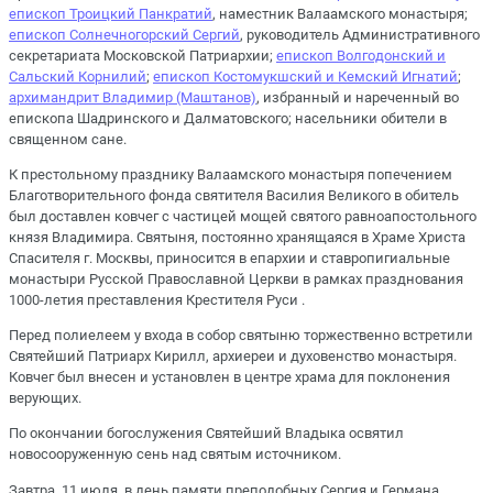
епископ Троицкий Панкратий
, наместник Валаамского монастыря;
епископ Солнечногорский Сергий
, руководитель Административного
секретариата Московской Патриархии;
епископ Волгодонский и
Сальский Корнилий
;
епископ Костомукшский и Кемский Игнатий
;
архимандрит Владимир (Маштанов)
, избранный и нареченный во
епископа Шадринского и Далматовского; насельники обители в
священном сане.
К престольному празднику Валаамского монастыря попечением
Благотворительного фонда святителя Василия Великого в обитель
был доставлен ковчег с частицей мощей святого равноапостольного
князя Владимира. Святыня, постоянно хранящаяся в Храме Христа
Спасителя г. Москвы, приносится в епархии и ставропигиальные
монастыри Русской Православной Церкви в рамках празднования
1000-летия преставления Крестителя Руси .
Перед полиелеем у входа в собор святыню торжественно встретили
Святейший Патриарх Кирилл, архиереи и духовенство монастыря.
Ковчег был внесен и установлен в центре храма для поклонения
верующих.
По окончании богослужения Святейший Владыка освятил
новосооруженную сень над святым источником.
Завтра, 11 июля, в день памяти преподобных Сергия и Германа