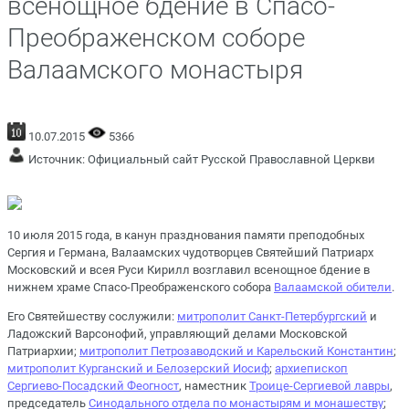
всенощное бдение в Спасо-
Преображенском соборе
Валаамского монастыря
10.07.2015
5366
Источник:
Официальный сайт Русской Православной Церкви
10 июля 2015 года, в канун празднования памяти преподобных
Сергия и Германа, Валаамских чудотворцев Святейший Патриарх
Московский и всея Руси Кирилл возглавил всенощное бдение в
нижнем храме Спасо-Преображенского собора
Валаамской обители
.
Его Святейшеству сослужили:
митрополит
Санкт-Петербургский
и
Ладожский Варсонофий, управляющий делами Московской
Патриархии;
митрополит Петрозаводский и Карельский Константин
;
митрополит Курганский и Белозерский Иосиф
;
архиепископ
Сергиево-Посадский Феогност
, наместник
Троице-Сергиевой лавры
,
председатель
Синодального отдела по монастырям и монашеству
;