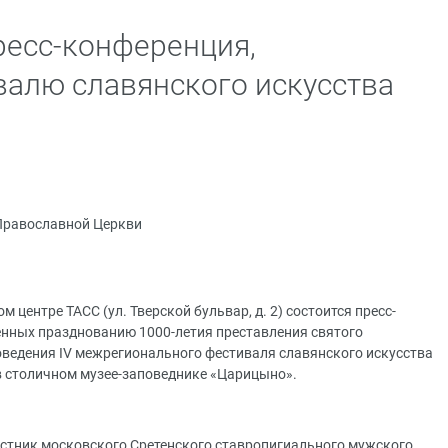
ресс-конференция,
алю славянского искусства
Православной Церкви
 центре ТАСС (ул. Тверской бульвар, д. 2) состоится пресс-
енных празднованию 1000-летия преставления святого
ведения IV межрегионального фестиваля славянского искусства
 в столичном музее-заповеднике «Царицыно».
естник московского Сретенского ставропигиального мужского