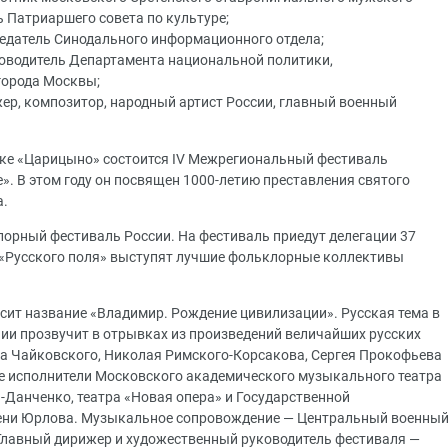
 Патриаршего совета по культуре;
едатель Синодального информационного отдела;
оводитель Департамента национальной политики,
города Москвы;
ер, композитор, народный артист России, главный военный
нике «Царицыно» состоится IV Межрегиональный фестиваль
». В этом году он посвящен 1000-летию преставления святого
а.
лорный фестиваль России. На фестиваль приедут делегации 37
 «Русского поля» выступят лучшие фольклорные коллективы
сит название «Владимир. Рождение цивилизации». Русская тема в
ии прозвучит в отрывках из произведений величайших русских
ра Чайковского, Николая Римского-Корсакова, Сергея Прокофьева
ие исполнители Московского академического музыкального театра
Данченко, театра «Новая опера» и Государственной
ени Юрлова. Музыкальное сопровождение — Центральный военны
Главный дирижер и художественный руководитель фестиваля —