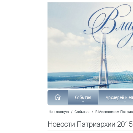
События
Архиерей и е
На главную
/
События
/
В Московском Патриа
Новости Патриархии 2015