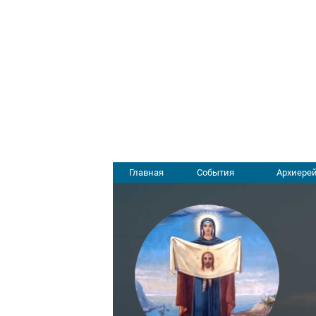
Главная
События
Архиерей