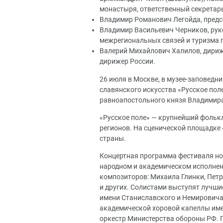
монастыря, ответственный секретарь
Владимир Романович Легойда, предс
Владимир Васильевич Черников, рук
межрегиональных связей и туризма 
Валерий Михайлович Халилов, дириж
дирижер России.
26 июля в Москве, в музее-заповед
славянского искусства «Русское поле
равноапостольного князя Владимир
«Русское поле» — крупнейший фольк
регионов. На сценической площадке
страны.
Концертная программа фестиваля но
народном и академическом исполнен
композиторов: Михаила Глинки, Пет
и других. Солистами выступят лучш
имени Станиславского и Немировича-
академической хоровой капеллы им
оркестр Министерства обороны РФ. 