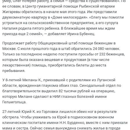
умер, Олег потерял работу, а семья — средства к существованию». По
ее словам, в Центр гуманитарной помощи Рыбинской епархии
Жигаревы обратились в начале мая этого года. Им представили
двухкомнатную квартиру в «Доме милосердия». «Олегу мы помогли
устроиться на сельскохозяйственное предприятие, а его супруга
Наталия родила пятого ребенка. В ближайшее время мы ждем
приезда еще 2 семей», — добавляет Ирина Бубенец.
Продолжает работу Общецерковный штаб помощи беженцам в
Москве. С июля прошлого года в штаб обратились 24 080 человек.
Только за последнюю неделю поступили просьбы от 232 беженцев,
которым была оказана вещевая и продуктовая (в том числе
лекарственная) помощь, приобретались билеты до места
пребывания.
У 8-летней Миланы К., приехавшей с родителями из Луганской
области, врожденная глаукома обоих глаз. Синодальный отдел по
благотворительности выделил 82 тысячи рублей на операцию,
которую Милане сделают в НИИ глазных болезней имени
Гельмгольца.
27-летний Юрий К. из Горловки лишился обеих ног в результате
обстрела. Чтобы ухаживать за Юрой в подмосковном военном
клиническом госпитале имени Н.Н. Бурденко, вместе с ним приехали
мама и сестра. Сейчас семья вынуждена снимать жилье в городе