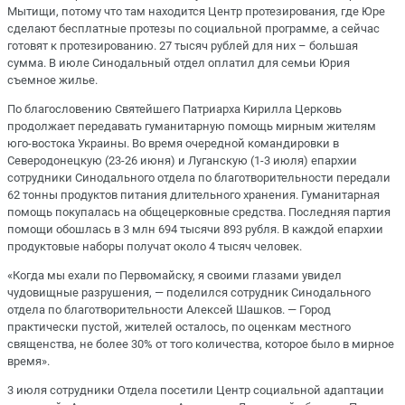
Мытищи, потому что там находится Центр протезирования, где Юре
сделают бесплатные протезы по социальной программе, а сейчас
готовят к протезированию. 27 тысяч рублей для них – большая
сумма. В июле Синодальный отдел оплатил для семьи Юрия
съемное жилье.
По благословению Святейшего Патриарха Кирилла Церковь
продолжает передавать гуманитарную помощь мирным жителям
юго-востока Украины. Во время очередной командировки в
Северодонецкую (23-26 июня) и Луганскую (1-3 июля) епархии
сотрудники Синодального отдела по благотворительности передали
62 тонны продуктов питания длительного хранения. Гуманитарная
помощь покупалась на общецерковные средства. Последняя партия
помощи обошлась в 3 млн 694 тысячи 893 рубля. В каждой епархии
продуктовые наборы получат около 4 тысяч человек.
«Когда мы ехали по Первомайску, я своими глазами увидел
чудовищные разрушения, — поделился сотрудник Синодального
отдела по благотворительности Алексей Шашков. — Город
практически пустой, жителей осталось, по оценкам местного
священства, не более 30% от того количества, которое было в мирное
время».
3 июля сотрудники Отдела посетили Центр социальной адаптации