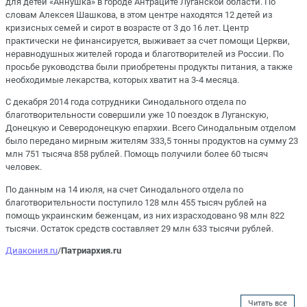
для детей «Аннушка» в городе Антраците Луганской области. По
словам Алексея Шашкова, в этом центре находятся 12 детей из
кризисных семей и сирот в возрасте от 3 до 16 лет. Центр
практически не финансируется, выживает за счет помощи Церкви,
неравнодушных жителей города и благотворителей из России. По
просьбе руководства были приобретены продукты питания, а также
необходимые лекарства, которых хватит на 3-4 месяца.
С декабря 2014 года сотрудники Синодального отдела по
благотворительности совершили уже 10 поездок в Луганскую,
Донецкую и Северодонецкую епархии. Всего Синодальным отделом
было передано мирным жителям 333,5 тонны продуктов на сумму 23
млн 751 тысяча 858 рублей. Помощь получили более 60 тысяч
человек.
По данным на 14 июля, на счет Синодального отдела по
благотворительности поступило 128 млн 455 тысяч рублей на
помощь украинским беженцам, из них израсходовано 98 млн 822
тысячи. Остаток средств составляет 29 млн 633 тысячи рублей.
Диакония.ru
/
Патриархия.ru
Читать все