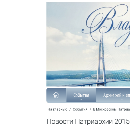
События
Архиерей и е
На главную
/
События
/
В Московском Патриа
Новости Патриархии 2015