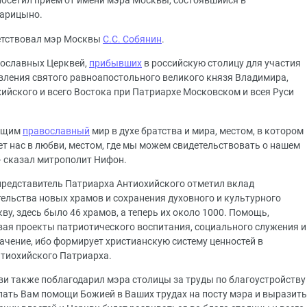
посетил прием от имени мэра Москвы, состоявшийся в
Царицыно.
етствовал мэр Москвы
С.С. Собянин
.
вославных Церквей,
прибывших
в российскую столицу для участия
авления святого равноапостольного великого князя Владимира,
ийского и всего Востока при Патриархе Московском и всея Руси
яющим
православный
мир в духе братства и мира, местом, в котором
т нас в любви, местом, где мы можем свидетельствовать о нашем
— сказал митрополит Нифон.
представитель Патриарха Антиохийского отметил вклад
ельства новых храмов и сохранения духовного и культурного
ву, здесь было 46 храмов, а теперь их около 1000. Помощь,
ая проекты патриотического воспитания, социального служения и
ачение, ибо формирует христианскую систему ценностей в
нтиохийского Патриарха.
и также поблагодарил мэра столицы за труды по благоустройству
лать Вам помощи Божией в Ваших трудах на посту мэра и выразить