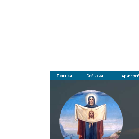
Главная
События
Архиерей