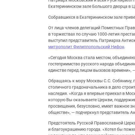
Патриарх Московский и всея Руси Кирилл 
Екатерининском зале Большого дворца в 
Собравшихся в Екатерининском зале прив
От лица членов делегаций Поместных Пра
в торжествах по случаю 1000-летия прест
выступил представитель Патриарха Антиох
митрополит Филиппопольский Нифон
.
«Сегодня Москва стала местом, объедин
гостеприимство русского народа объединяе
единстве перед лицом вызовов времени», 
Обращаясь к мэру Москвы С.С. Собянину, 
столичного градоначальника в дело строит
наследия. «Когда я впервые приехал в Моск
которую Вы оказываете Церкви, поддержив
просвещения, безусловно, имеет важное зн
обществе», — подчеркнул представитель А
Предстоятель Русской Православной Церкв
и благоукрашению города. «Хотел бы поже