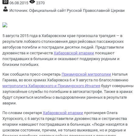
06.08.2015
2370
Источник:
Официальный сайт Русской Православной Церкви
5 августа 2015 года в Хабаровском крае произошла трагедия — в
результате лобового столкновения двух рейсовых пассажирских
автобусов погибли и пострадали десятки людей. Представители
духовенства и сестричеств
Хабаровской епархии
посещают
пострадавших в больницах и оказывают поддержку родным и
близким погибших.
Как сообщила пресс-секретарь
Приамурской митрополии
Наталья
Гараева, во всех храмах Хабаровска 6 и 9 августа по благословению
митрополита Хабаровского и Приамурского Игнатия
будут совершены
заупокойные службы по погибшим в автокатастрофе. Также в храмах
будут служиться молебны о выздоровлении раненых в результате
аварии.
По словам секретаря
Хабаровской епархии
протоиерея Олега
Хуторского, с 6 августа представители духовенства и сестричества
епархии навещают пострадавших в больницах. «Люди находятся в
шоковом состоянии, причем, не только выжившие, но и родные и
близкие погибших, которых сейчас привлекают к процедуре