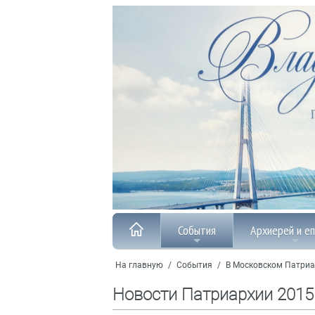
События
Архиерей и е
На главную
/
События
/
В Московском Патриа
Новости Патриархии 2015