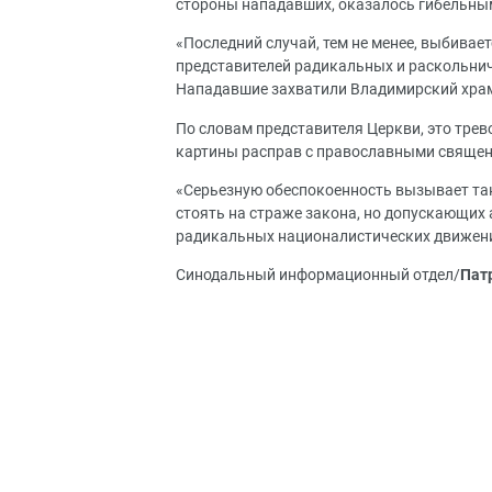
стороны нападавших, оказалось гибельным»
«Последний случай, тем не менее, выбивае
представителей радикальных и раскольни
Нападавшие захватили Владимирский храм,
По словам представителя Церкви, это тр
картины расправ с православными священн
«Серьезную обеспокоенность вызывает та
стоять на страже закона, но допускающих
радикальных националистических движений
Синодальный информационный отдел/
Пат