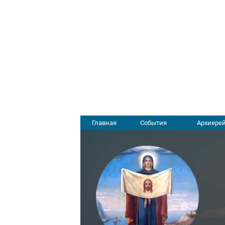
Главная
События
Архиерей