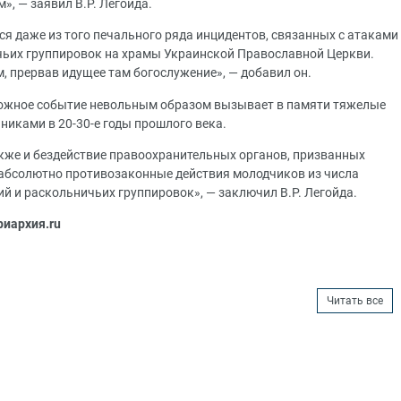
, — заявил В.Р. Легойда.
тся даже из того печального ряда инцидентов, связанных с атаками
чьих группировок на храмы Украинской Православной Церкви.
 прервав идущее там богослужение», — добавил он.
евожное событие невольным образом вызывает в памяти тяжелые
иками в 20-30-е годы прошлого века.
кже и бездействие правоохранительных органов, призванных
 абсолютно противозаконные действия молодчиков из числа
 и раскольничьих группировок», — заключил В.Р. Легойда.
риархия.ru
Читать все