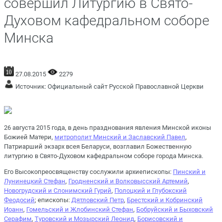
совершил Литургию в Свято-
Духовом кафедральном соборе
Минска
27.08.2015
2279
Источник:
Официальный сайт Русской Православной Церкви
26 августа 2015 года, в день празднования явления Минской иконы
Божией Матери,
митрополит Минский и Заславский Павел
,
Патриарший экзарх всея Беларуси, возглавил Божественную
литургию в Свято-Духовом кафедральном соборе города Минска.
Его Высокопреосвященству сослужили архиепископы:
Пинский и
Лунинецкий Стефан
,
Гродненский и Волковысский Артемий
,
Новогрудский и Слонимский Гурий
,
Полоцкий и Глубокский
Феодосий
; епископы:
Дятловский Петр
,
Брестский и Кобринский
Иоанн
,
Гомельский и Жлобинский Стефан
,
Бобруйский и Быховский
Серафим
,
Туровский и Мозырский Леонид
,
Борисовский и