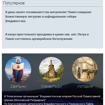
Популярное
В день своего тезоименитства митрополит Павел совершил
Божественную литургию в кафедральном соборе
Владивостока
В канун престольного праздника в храме свв. апп. Петра и
Павла состоялось архиерейское богослужение
Святыни
Монастыри
История
© Религиозная организация "Владивостокская епархия Русской Православной
Церкви (Московский Патриархат)"
По благословению митрополита Владивостокского и Приморского Павла.