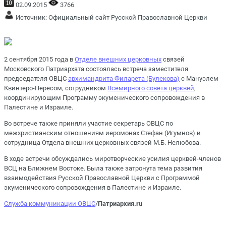
02.09.2015
3766
Источник:
Официальный сайт Русской Православной Церкви
2 сентября 2015 года в
Отделе внешних
церковных
связей
Московского Патриархата состоялась встреча заместителя
председателя ОВЦС
архимандрита Филарета (Булекова)
с Мануэлем
Квинтеро-Пересом, сотрудником
Всемирного совета церквей
,
координирующим Программу экуменического сопровождения в
Палестине и Израиле.
Во встрече также приняли участие секретарь ОВЦС по
межхристианским отношениям иеромонах Стефан (Игумнов) и
сотрудница Отдела внешних церковных связей М.Б. Нелюбова.
В ходе встречи обсуждались миротворческие усилия церквей-членов
ВСЦ на Ближнем Востоке. Была также затронута тема развития
взаимодействия Русской Православной Церкви с Программой
экуменического сопровождения в Палестине и Израиле.
Служба коммуникации ОВЦС
/
Патриархия.ru