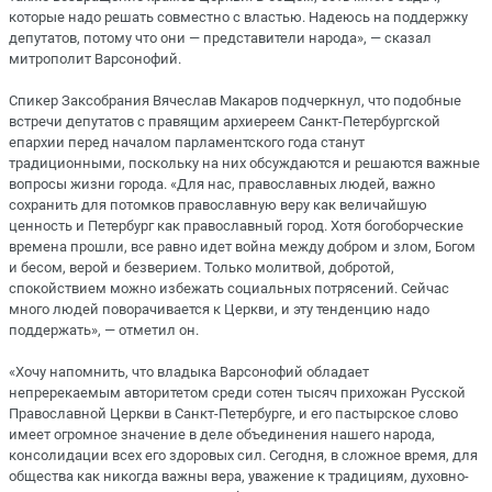
которые надо решать совместно с властью. Надеюсь на поддержку
депутатов, потому что они — представители народа», — сказал
митрополит Варсонофий.
Спикер Заксобрания Вячеслав Макаров подчеркнул, что подобные
встречи депутатов с правящим архиереем Санкт-Петербургской
епархии перед началом парламентского года станут
традиционными, поскольку на них обсуждаются и решаются важные
вопросы жизни города. «Для нас, православных людей, важно
сохранить для потомков православную веру как величайшую
ценность и Петербург как православный город. Хотя богоборческие
времена прошли, все равно идет война между добром и злом, Богом
и бесом, верой и безверием. Только молитвой, добротой,
спокойствием можно избежать социальных потрясений. Сейчас
много людей поворачивается к Церкви, и эту тенденцию надо
поддержать», — отметил он.
«Хочу напомнить, что владыка Варсонофий обладает
непререкаемым авторитетом среди сотен тысяч прихожан Русской
Православной Церкви в Санкт-Петербурге, и его пастырское слово
имеет огромное значение в деле объединения нашего народа,
консолидации всех его здоровых сил. Сегодня, в сложное время, для
общества как никогда важны вера, уважение к традициям, духовно-