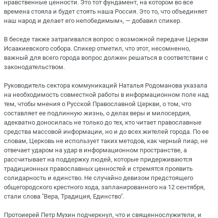
нравственные ценности. Это тот фундамент, на котором во все
времена стояла и будет стоять наша Россия. Это то, что объединяет
наш народ и делает его непобедимым», — добавил спикер.
В беседе также затрагивался вопрос о возможной передаче Церкви
Исаакиевского собора. Спикер отметил, что этот, несомненно,
важный для всего города вопрос должен решаться в соответствии с
законодательством.
Руководитель сектора коммуникаций Наталья Родоманова указала
на необходимость совместной работы в информационном поле над
тем, чтобы мнения о Русской Православной Церкви, о том, что
составляет ее подлинную жизнь, о делах веры и милосердия,
адекватно доносилась не только до тех, кто читает православные
средства массовой информации, но и до всех жителей города. По ее
словам, Церковь не использует таких методов, как черный пиар, не
отвечает ударом на удар в информационном пространстве, а
рассчитывает на поддержку людей, которые придерживаются
традиционных православных ценностей и стремятся проявить
солидарность и единство. Не случайно девизом предстоящего
общегородского крестного хода, запланированного на 12 сентября,
стали слова "Вера, Традиция, Единство".
Протоиерей Петр Мухин подчеркнул, что и священнослужители, и