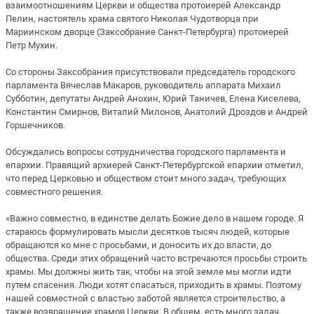
взаимоотношениям Церкви и общества протоиерей Александр
Пелин, настоятель храма святого Николая Чудотворца при
Мариинском дворце (Заксобрание Санкт-Петербурга) протоиерей
Петр Мухин.
Со стороны Заксобрания присутствовали председатель городского
парламента Вячеслав Макаров, руководитель аппарата Михаил
Субботин, депутаты Андрей Анохин, Юрий Таничев, Елена Киселева,
Константин Смирнов, Виталий Милонов, Анатолий Дроздов и Андрей
Горшечников.
Обсуждались вопросы сотрудничества городского парламента и
епархии. Правящий архиерей Санкт-Петербургской епархии отметил,
что перед Церковью и обществом стоит много задач, требующих
совместного решения.
«Важно совместно, в единстве делать Божие дело в нашем городе. Я
стараюсь формулировать мысли десятков тысяч людей, которые
обращаются ко мне с просьбами, и доносить их до власти, до
общества. Среди этих обращений часто встречаются просьбы строить
храмы. Мы должны жить так, чтобы на этой земле мы могли идти
путем спасения. Люди хотят спасаться, приходить в храмы. Поэтому
нашей совместной с властью заботой является строительство, а
также возвращение храмов Церкви. В общем, есть много задач,