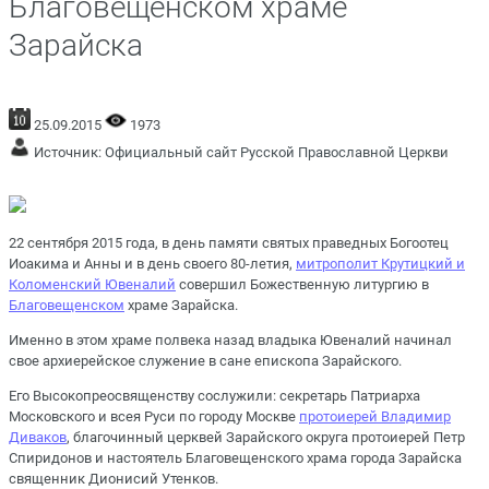
Благовещенском храме
Зарайска
25.09.2015
1973
Источник:
Официальный сайт Русской Православной Церкви
22 сентября 2015 года, в день памяти святых праведных Богоотец
Иоакима и Анны и в день своего 80-летия,
митрополит Крутицкий и
Коломенский Ювеналий
совершил Божественную литургию в
Благовещенском
храме Зарайска.
Именно в этом храме полвека назад владыка Ювеналий начинал
свое архиерейское служение в сане епископа Зарайского.
Его Высокопреосвященству сослужили: секретарь Патриарха
Московского и всея Руси по городу Москве
протоиерей Владимир
Диваков
, благочинный церквей Зарайского округа протоиерей Петр
Спиридонов и настоятель Благовещенского храма города Зарайска
священник Дионисий Утенков.