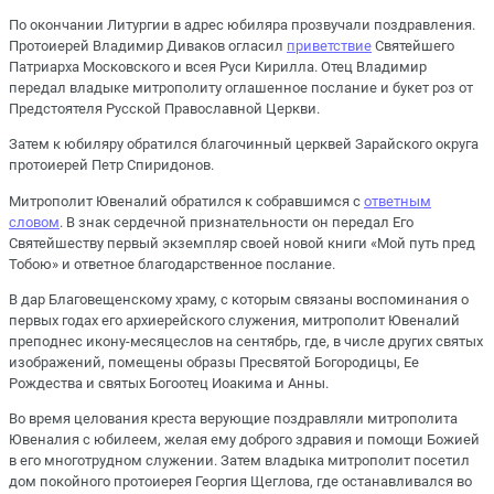
По окончании Литургии в адрес юбиляра прозвучали поздравления.
Протоиерей Владимир Диваков огласил
приветствие
Святейшего
Патриарха Московского и всея Руси Кирилла. Отец Владимир
передал владыке митрополиту оглашенное послание и букет роз от
Предстоятеля Русской Православной Церкви.
Затем к юбиляру обратился благочинный церквей Зарайского округа
протоиерей Петр Спиридонов.
Митрополит Ювеналий обратился к собравшимся с
ответным
словом
. В знак сердечной признательности он передал Его
Святейшеству первый экземпляр своей новой книги «Мой путь пред
Тобою» и ответное благодарственное послание.
В дар Благовещенскому храму, с которым связаны воспоминания о
первых годах его архиерейского служения, митрополит Ювеналий
преподнес икону-месяцеслов на сентябрь, где, в числе других святых
изображений, помещены образы Пресвятой Богородицы, Ее
Рождества и святых Богоотец Иоакима и Анны.
Во время целования креста верующие поздравляли митрополита
Ювеналия с юбилеем, желая ему доброго здравия и помощи Божией
в его многотрудном служении. Затем владыка митрополит посетил
дом покойного протоиерея Георгия Щеглова, где останавливался во