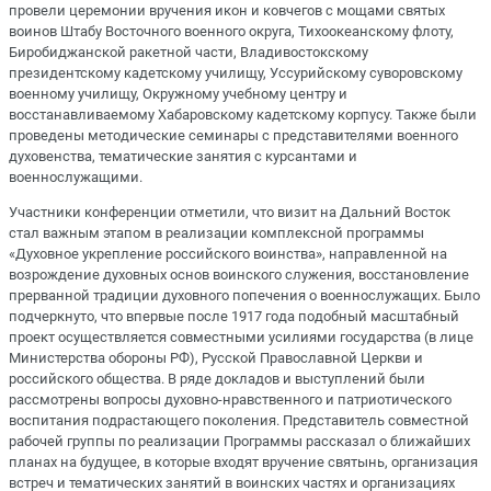
провели церемонии вручения икон и ковчегов с мощами святых
воинов Штабу Восточного военного округа, Тихоокеанскому флоту,
Биробиджанской ракетной части, Владивостокскому
президентскому кадетскому училищу, Уссурийскому суворовскому
военному училищу, Окружному учебному центру и
восстанавливаемому Хабаровскому кадетскому корпусу. Также были
проведены методические семинары с представителями военного
духовенства, тематические занятия с курсантами и
военнослужащими.
Участники конференции отметили, что визит на Дальний Восток
стал важным этапом в реализации комплексной программы
«Духовное укрепление российского воинства», направленной на
возрождение духовных основ воинского служения, восстановление
прерванной традиции духовного попечения о военнослужащих. Было
подчеркнуто, что впервые после 1917 года подобный масштабный
проект осуществляется совместными усилиями государства (в лице
Министерства обороны РФ), Русской Православной Церкви и
российского общества. В ряде докладов и выступлений были
рассмотрены вопросы духовно-нравственного и патриотического
воспитания подрастающего поколения. Представитель совместной
рабочей группы по реализации Программы рассказал о ближайших
планах на будущее, в которые входят вручение святынь, организация
встреч и тематических занятий в воинских частях и организациях