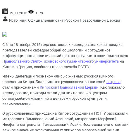
19.11.2015
3179
Источник:
Официальный сайт Русской Православной Церкви
С 6 по 18 ноября 2015 года состоялась исследовательская поездка
преподавателей кафедры общей социологии и сотрудников
информационно-аналитический центра факультета социальных наук
Православного Свято-Тихоновского гуманитарного университета
на
Кипр и в Грецию, сообщает пресс-служба ПСТГУ.
Члены делегации познакомились с жизнью русскоязычного
населения Кипра. Большинство русскоязычных жителей
острова
стали прихожанами
Кипрской Православной Церкви
. Как показало
исследование, приходы стали для них не только центром
богослужебной жизни, но и центрами русской культуры и
взаимопомощи.
О русскоязычных приходах на Кипре сотрудникам ПСТГУ рассказали
митрополит Лимассольский Афанасий, митрополит Морфский
Неофит и митрополит Тамассосский Исайя. Исследователи отметили
важное значение русскоязычных приходов в современой жизни