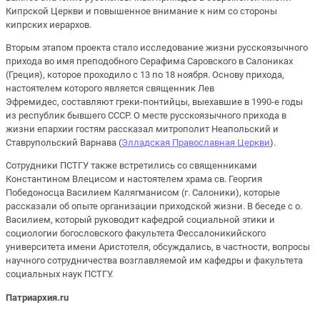
Кипрской Церкви и повышенное внимание к ним со стороны
кипрских иерархов.
Вторым этапом проекта стало исследование жизни русскоязычного
прихода во имя преподобного Серафима Саровского в Салониках
(Греция), которое проходило с 13 по 18 ноября. Основу прихода,
настоятелем которого является священник Лев
Эфремидес, составляют греки-понтийцы, выехавшие в 1990-е годы
из республик бывшего СССР. О месте русскоязычного прихода в
жизни епархии гостям рассказал митрополит Неапольский и
Ставрупольский Варнава (
Элладская Православная Церкви
).
Сотрудники ПСТГУ также встретились со священниками
Константином Влецисом и настоятелем храма св. Георгия
Победоносца Василием Калягманисом (г. Салоники), которые
рассказали об опыте организации приходской жизни. В беседе с о.
Василием, который руководит кафедрой социальной этики и
социологии богословского факультета Фессалоникийского
университета имени Аристотеля, обсуждались, в частности, вопросы
научного сотрудничества возглавляемой им кафедры и факультета
социальных наук ПСТГУ.
Патриархия.ru