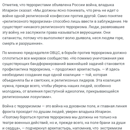
Отметив, что террористами объявлена России война, владыка
Иларион сказал: «Мы должны ясно понимать, что речь не идет о
войне одной религиозной конфессии против другой. Само понятие
«религиозного терроризма» способно лишь ввести в заблуждение. Не
существует никакого религиозного терроризма. Люди, развязавшие
эту войну, не заслужили права называться верующими. Они
сатанисты, потому что выполняют волю дьявола, неся людям горе,
смерть и разрушение».
По мнению председателя ОВЦС, в борьбе против терроризма должно
сплотиться все мировое сообщество. «Но помимо уничтожения уже
существующих бандформирований важнейшей задачей становится
профилактика терроризма, — продолжил архипастырь. — И здесь
необходимо создание еще одной коалиции — той, которая
объединяла бы и светских, и религиозных лидеров. Эта коалиция
нужна, прежде всего, чтобы уберечь наших людей, особенно
молодежь, от влияния преступной идеологии, прикрывающейся
религиозными лозунгами».
Война с терроризмом — это война на духовном поле, и главная линия
фронта проходит по душам людей, уверен владыка Иларион.
«Поэтому бороться против терроризма мы должны не только на
театре военных действий, но и, прежде всего, на поле брани за души
и сердца», — подчеркнул архипастырь, напомнив, что экстремизм