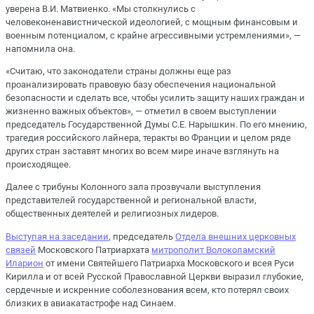
уверена В.И. Матвиенко. «Мы столкнулись с
человеконенавистнической идеологией, с мощным финансовым и
военным потенциалом, с крайне агрессивными устремлениями», —
напомнила она.
«Считаю, что законодатели страны должны еще раз
проанализировать правовую базу обеспечения национальной
безопасности и сделать все, чтобы усилить защиту наших граждан и
жизненно важных объектов», — отметил в своем выступлении
председатель Государственной Думы С.Е. Нарышкин. По его мнению,
трагедия российского лайнера, теракты во Франции и целом ряде
других стран заставят многих во всем мире иначе взглянуть на
происходящее.
Далее с трибуны Колонного зала прозвучали выступления
представителей государственной и региональной власти,
общественных деятелей и религиозных лидеров.
Выступая на заседании
, председатель
Отдела внешних церковных
связей
Московского Патриархата
митрополит Волоколамский
Иларион
от имени Святейшего Патриарха Московского и всея Руси
Кирилла и от всей Русской Православной Церкви выразил глубокие,
сердечные и искренние соболезнования всем, кто потерял своих
близких в авиакатастрофе над Синаем.