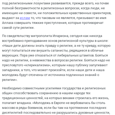
под религиозными лозунгами развивается, прежде всего, на почве
полной безграмотности в религиозных вопросах, когда люди, не
имеющие ни совести, ни положительных нравственных ориентиров,
выдают за
ислам
то, что таковым не является, призывают во имя
Аллаха совершать тяжкие преступления, которые противоречат
самой сути религии.
По свидетельству митрополита Илариона, сегодня как никогда
востребовано преподавание основ религиозной культуры в школе:
«Наши дети должны знать правду о религии, а не ту кривду, которую
могут попытаться им внушить сатанисты, рядящиеся в обличье
верующих. Пора уже отказаться от либеральных штампов. Бояться
надо не религии, а невежества в вопросах религии. Бояться надо не
пресловутого «клерикализма», которым нашу публику запугивают
западники, а того, что может произойти, если наши дети и наша
молодежь будут отсечены от источника подлинных знаний о
религии».
Необходимо совместными усилиями государства и религиозных
общин способствовать сохранению в нашем народе тех
традиционных ценностей, на которых веками строилась его жизнь,
полагает владыка. «Молодежь в Европе не вербовалась бы столь
массово в ряды боевиков, если бы там на протяжении последних
десятилетий последовательно не разрушались духовные ценности,