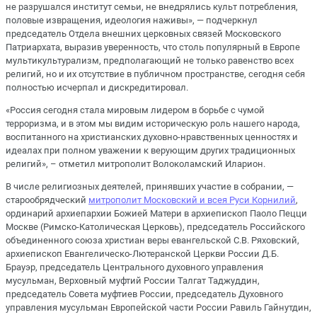
не разрушался институт семьи, не внедрялись культ потребления,
половые извращения, идеология наживы», — подчеркнул
председатель Отдела внешних церковных связей Московского
Патриархата, выразив уверенность, что столь популярный в Европе
мультикультурализм, предполагающий не только равенство всех
религий, но и их отсутствие в публичном пространстве, сегодня себя
полностью исчерпал и дискредитировал.
«Россия сегодня стала мировым лидером в борьбе с чумой
терроризма, и в этом мы видим историческую роль нашего народа,
воспитанного на христианских духовно-нравственных ценностях и
идеалах при полном уважении к верующим других традиционных
религий», – отметил митрополит Волоколамский Иларион.
В числе религиозных деятелей, принявших участие в собрании, —
старообрядческий
митрополит Московский и всея Руси Корнилий
,
ординарий архиепархии Божией Матери в архиепископ Паоло Пецци
Москве (Римско-Католическая Церковь), председатель Российского
объединенного союза христиан веры евангельской С.В. Ряховский,
архиепископ Евангелическо-Лютеранской Церкви России Д.Б.
Брауэр, председатель Центрального духовного управления
мусульман, Верховный муфтий России Талгат Таджуддин,
председатель Совета муфтиев России, председатель Духовного
управления мусульман Европейской части России Равиль Гайнутдин,