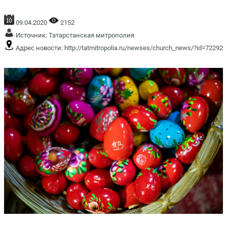
09.04.2020
2152
Источник:
Татарстанская митрополия
Адрес новости:
http://tatmitropolia.ru/newses/church_news/?id=72292