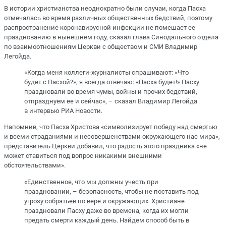
В истории христианства неоднократно были случаи, когда Пасха
отмечалась во время различных общественных бедствий, поэтому
распространение коронавирусной инфекции не помешает ее
празднованию в нынешнем году, сказал глава Синодального отдела
по взаимоотношениям Церкви с обществом и СМИ Владимир
Легойда.
«Когда меня коллеги-журналисты спрашивают: «Что
будет с Пасхой?», я всегда отвечаю: «Пасха будет!» Пасху
праздновали во время чумы, войны и прочих бедствий,
отпразднуем ее и сейчас», – сказал Владимир Легойда
в интервью РИА Новости.
Напомнив, что Пасха Христова «символизирует победу над смертью
и всеми страданиями и несовершенствами окружающего нас мира»,
представитель Церкви добавил, что радость этого праздника «не
может ставиться под вопрос никакими внешними
обстоятельствами».
«Единственное, что мы должны учесть при
праздновании, – безопасность, чтобы не поставить под
угрозу собратьев по вере и окружающих. Христиане
праздновали Пасху даже во времена, когда их могли
предать смерти каждый день. Найдем способ быть в