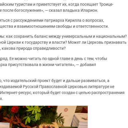
айским туристам и приветствует их, когда посещает Троице-
ле после богослужения», — сказал владыка Иларион.
иться с рассуждениями патриарха Кирилла о вопросах,
ества и взаимоотношениям свободы и ответственности.
емы: как сохранить баланс между универсальным и национальным?
й Церкви к государству и власти? Может ли Церковь признавать
, какова природа справедливости?
ряд. Ее можно читать по одной главе в день с тем, чтобы
рха присутствовала в жизни читателя», — добавил
, что издательский проект будет и дальше развиваться, а
 издаваемой Русской Православной Церковью литературе не
з Интернет-ресурс, который будет создан с целью распространения
х.