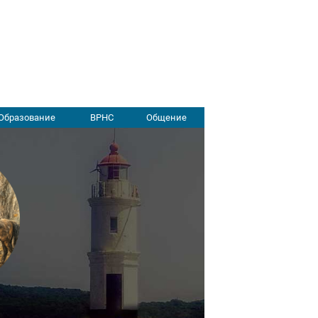
Образование
ВРНС
Общение