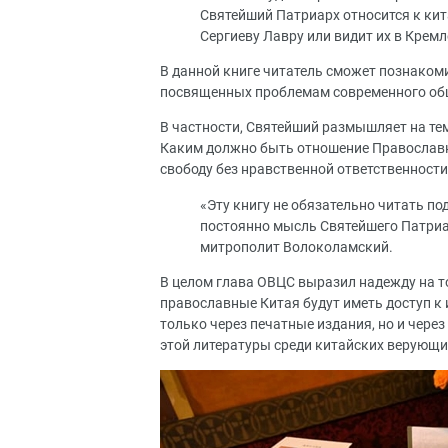
Святейший Патриарх относится к кит
Сергиеву Лавру или видит их в Крем
В данной книге читатель сможет познаком
посвященных проблемам современного общ
В частности, Святейший размышляет на т
Каким должно быть отношение Православно
свободу без нравственной ответственности
«Эту книгу не обязательно читать под
постоянно мысль Святейшего Патриа
митрополит Волоколамский.
В целом глава ОВЦС выразил надежду на то
православные Китая будут иметь доступ к
только через печатные издания, но и чере
этой литературы среди китайских верующи