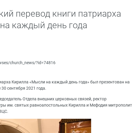
кий перевод книги патриарха
на каждый день года
newses/church_news/?id=74816
иарха Кирилла «Мысли на каждый день года» был презентован на
30 сентября 2021 года.
едседатель Отдела внешних церковных связей, ректор
ры им. святых равноапостольных Кирилла и Мефодия митрополит
ВЦС.