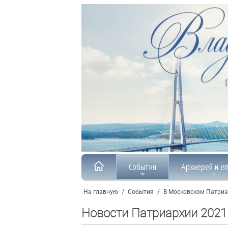
События
Архиерей и е
На главную
/
События
/
В Московском Патриа
Новости Патриархии 2021