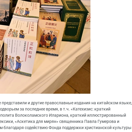
е представили и другие православные издания на китайском языке,
ворьем за последнее время, в т.ч. «Катехизис: краткий
рополита Волоколамского Илариона, краткий иллюстрированный
ексики, «Аскетика для мирян» священника Павла Гумерова и
ым благодаря содействию Фонда поддержки христианской культуры