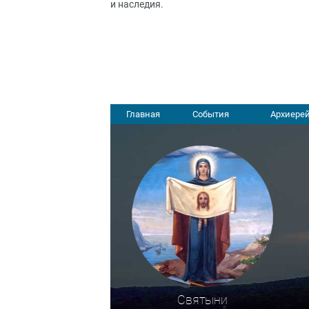
и наследия.
Главная
События
Архиерей
Святыни