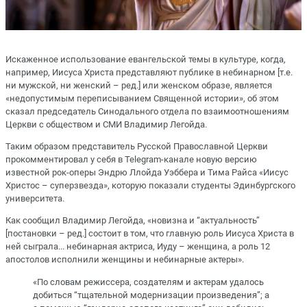
Искаженное использование евангельской темы в культуре, когда,
например, Иисуса Христа представляют публике в небинарном [т.е.
ни мужской, ни женский – ред.] или женском образе, является
«недопустимым переписыванием Священной истории», об этом
сказал председатель Синодального отдела по взаимоотношениям
Церкви с обществом и СМИ Владимир Легойда.
Таким образом представитель Русской Православной Церкви
прокомментировал у себя в Telegram-канале новую версию
известной рок-оперы Эндрю Ллойда Уэббера и Тима Райса «Иисус
Христос – суперзвезда», которую показали студенты Эдинбургского
университета.
Как сообщил Владимир Легойда, «новизна и “актуальность”
[постановки – ред.] состоит в том, что главную роль Иисуса Христа в
ней сыграла... небинарная актриса, Иуду – женщина, а роль 12
апостолов исполнили женщины и небинарные актеры».
«По словам режиссера, создателям и актерам удалось
добиться “тщательной модернизации произведения”; а