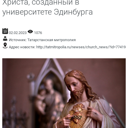
Христа, созданный в
университете Эдинбурга
02.02.2023
1076
Источник:
Татарстанская митрополия
Адрес новости:
http://tatmitropolia.ru/newses/church_news/?id=77419