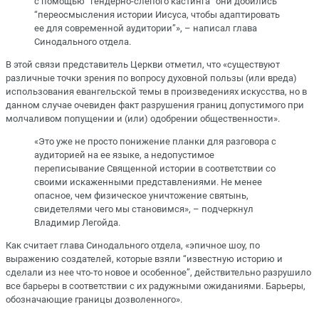
с помощью “гендерно-слепого кастинга” они добились
“переосмысления истории Иисуса, чтобы адаптировать
ее для современной аудитории”», – написал глава
Синодального отдела.
В этой связи представитель Церкви отметил, что «существуют
различные точки зрения по вопросу духовной пользы (или вреда)
использования евангельской темы в произведениях искусства, но в
данном случае очевиден факт разрушения границ допустимого при
молчаливом попущении и (или) одобрении общественности».
«Это уже не просто понижение планки для разговора с
аудиторией на ее языке, а недопустимое
переписывание Священной истории в соответствии со
своими искаженными представлениями. Не менее
опасное, чем физическое уничтожение святынь,
свидетелями чего мы становимся», – подчеркнул
Владимир Легойда.
Как считает глава Синодального отдела, «эпичное шоу, по
выражению создателей, которые взяли “известную историю и
сделали из нее что-то новое и особенное”, действительно разрушило
все барьеры в соответствии с их радужными ожиданиями. Барьеры,
обозначающие границы дозволенного».