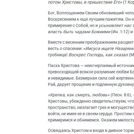
потом Христовы, в пришествие Его»
(1 Кор
Бог, Воплощением Своим обновивший челове
Воскресением к еще лучшим пажитям. Он н
примирение с Собой, но и
усыновляет нас 
власть быть чадами Божиими
(Ин. 1:12) 
Вместе с весенним преображением расцвет
весть о спасении:
«Иисуса ищете Назарянин
гробница!
Воскрес Господь, как сказал
(М
Пасха Христова — неисчерпаемый источник
превосходящей всякое разумение любви Бо
и невидимые. Безмерная сила сей жертвенн
Рай, дарует прощение и подлинную духовну
«Крепка, как смерть, любовь»
(Песн. 8:6)
Христовы, убежденно свидетельствуем, что
пространство, низлагает грех и могуществ
войти, не имея ее в своем сердце. Простим
примиримся и обнимемся. Окажем милост
Освящаясь Христом и входя в дивное тор