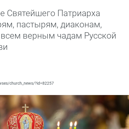
е Святейшего Патриарха
ям, пастырям, диаконам,
всем верным чадам Русской
ви
newses/church_news/?id=82257