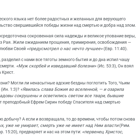
ческого языка нет более радостных и желанных для верующего
ельство свершившейся победы жизни над смертью и добра над злом.
сосредоточена сокровенная сила надежды и великое упование веры,
из Рая. Жили ожиданием прощения, примирения, освобождения —
о любви Своей
«предусмотрел о нас нечто лучшее»
(Евр. 11:40).
 разделил с нами все тяготы земного бытия и до дна испил чашу
смерти.
«Муж скорбей и изведавший болезни»
(Ис. 53:3), Он взял
 Крест.
изни? Могли ли ненасытные адские бездны поглотить Того, Чьим
(Ин. 1:3)?
«Явилась слава Божия во вселенной, — и озарила
 адовы сокрушены и осветились светом все твари, бывшие
ет преподобный Ефрем Сирин победу Спасителя над смертью
 добычу? А если и возвращала, то до времени, чтобы потом снова
ых, уже не умирает, смерть уже не имеет над Ним власти
(Рим.
р. 15:20), предваряет и нас на этом пути:
«первенец Христос,