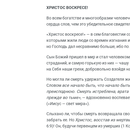
ХРИСТОС ВОСКРЕСЕ!
Во всем богатстве и многообразии челове
сердца слов, чем это убедительное свидет
«Христос воскресе!» — в сем благовестии 
которыми жили люди со времен изгнания 
но Господь дал несравнимо больше, ибо п
Сын Божий пришел в мир и стал человеком,
страданий, и самую горькую из них — чашу 
на Себя наши грехи, добровольно взойдя на
Но могла ли смерть удержать Создателя ж
Словом
все начало быть, что начало быть
преисподнюю. Смерть истреблена, врата
прежде во тьме»
, — вдохновенно воспева
(«Иисус — свет мира»).
Слыхано ли, чтобы смерть возвращала свою
забрать ее. Но
Христос, восстав из мертв
6:9)! Он, будучи первенцем из умерших (1 Ко