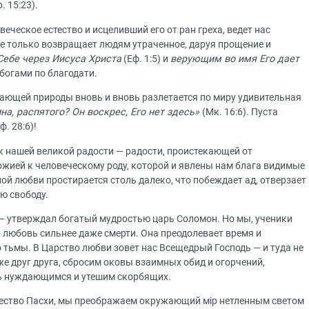
. 15:23).
ческое естество и исцеливший его от ран греха, ведет нас
е только возвращает людям утраченное, даруя прощение и
Себе через Иисуса Христа
(Еф. 1:5) и
верующим во имя Его дает
и богами по благодати.
ающей природы вновь и вновь разлетается по миру удивительная
а, распятого? Он воскрес, Его нет здесь»
(Мк. 16:6). Пуста
ф. 28:6)!
 нашей великой радости — радости, проистекающей от
жией к человеческому роду, которой и явлены нам блага видимые
ой любви простирается столь далеко, что побеждает ад, отверзает
ю свободу.
, — утверждал богатый мудростью царь Соломон. Но мы, ученики
 любовь сильнее даже смерти. Она преодолевает время и
о тьмы. В Царство любви зовет нас Всещедрый Господь — и туда не
 же друг друга, сбросим оковы взаимных обид и огорчений,
ь нуждающимся и утешим скорбящих.
жество Пасхи, мы преображаем окружающий мiр нетленным светом