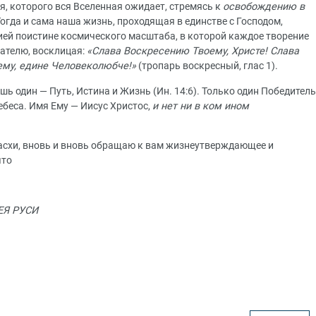
я, которого вся Вселенная ожидает, стремясь к
освобождению в
 Тогда и сама наша жизнь, проходящая в единстве с Господом,
ией поистине космического масштаба, в которой каждое творение
дателю, восклицая:
«Слава Воскресению Твоему, Христе! Слава
му, едине Человеколюбче!»
(тропарь воскресный, глас 1).
ь один — Путь, Истина и Жизнь (Ин. 14:6). Только один Победитель
беса. Имя Ему — Иисус Христос,
и нет ни в ком ином
асхи, вновь и вновь обращаю к вам жизнеутверждающее и
что
ЕЯ РУСИ