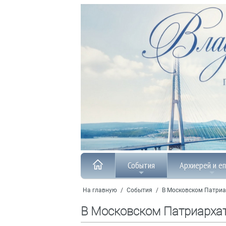
События
Архиерей и е
На главную
/
События
/
В Московском Патриа
В Московском Патриарха