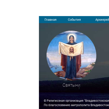
Главная
События
Архиерей
Святыни
© Религиозная организация "Владивостокска
По благословению митрополита Владивостокс