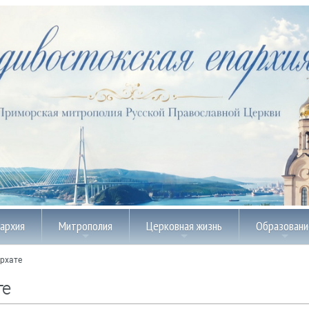
пархия
Митрополия
Церковная жизнь
Образовани
рхате
те