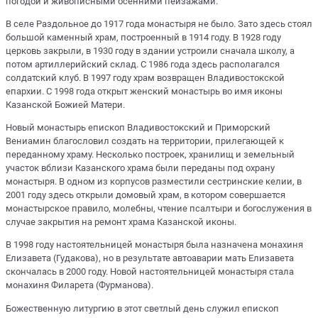
погодой и живописными осенними пейзажами.
В селе Раздольное до 1917 года монастыря не было. Зато здесь стоял
большой каменный храм, построенный в 1914 году. В 1928 году
церковь закрыли, в 1930 году в здании устроили сначала школу, а
потом артиллерийский склад. С 1986 года здесь располагался
солдатский клуб. В 1997 году храм возвращен Владивостокской
епархии. С 1998 года открыт женский монастырь во имя иконы
Казанской Божией Матери.
Новый монастырь епископ Владивостокский и Приморский
Вениамин благословил создать на территории, прилегающей к
переданному храму. Несколько построек, хранилищ и земельный
участок вблизи Казанского храма были переданы под охрану
монастыря. В одном из корпусов разместили сестринские келии, в
2001 году здесь открыли домовый храм, в котором совершается
монастырское правило, молебны, чтение псалтыри и богослужения в
случае закрытия на ремонт храма Казанской иконы.
В 1998 году настоятельницей монастыря была назначена монахиня
Елизавета (Гудакова), но в результате автоаварии мать Елизавета
скончалась в 2000 году. Новой настоятельницей монастыря стала
монахиня Филарета (Фурманова).
Божественную литургию в этот светлый день служил епископ