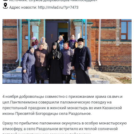
Адрес новости:
http://mvlad.ru/?p=7473
4 ноября добровольцы совместно с прихожанами храма св.вмч.и
цел.Пантелеимона совершили паломническую поездку на
престольный праздник в женский монастырь во имя Казанской
иконы Пресвятой Богородицы села Раздольное.
Сразу по прибытию паломники окунулись в особую монастырскую
атмосферу, а село Раздольное встретило их теплой солнечной