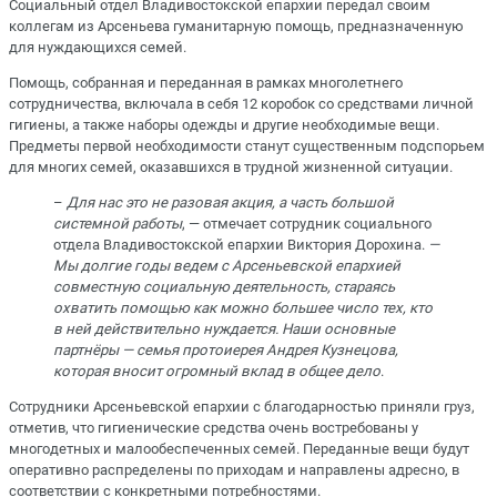
Социальный отдел Владивостокской епархии передал своим
коллегам из Арсеньева гуманитарную помощь, предназначенную
для нуждающихся семей.
Помощь, собранная и переданная в рамках многолетнего
сотрудничества, включала в себя 12 коробок со средствами личной
гигиены, а также наборы одежды и другие необходимые вещи.
Предметы первой необходимости станут существенным подспорьем
для многих семей, оказавшихся в трудной жизненной ситуации.
–
Для нас это не разовая акция, а часть большой
системной работы
, — отмечает сотрудник социального
отдела Владивостокской епархии Виктория Дорохина.
—
Мы долгие годы ведем с Арсеньевской епархией
совместную социальную деятельность, стараясь
охватить помощью как можно большее число тех, кто
в ней действительно нуждается. Наши основные
партнёры — семья протоиерея Андрея Кузнецова,
которая вносит огромный вклад в общее дело
.
Сотрудники Арсеньевской епархии с благодарностью приняли груз,
отметив, что гигиенические средства очень востребованы у
многодетных и малообеспеченных семей. Переданные вещи будут
оперативно распределены по приходам и направлены адресно, в
соответствии с конкретными потребностями.