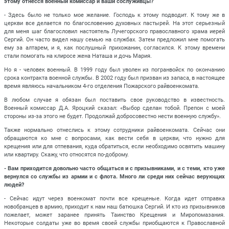
этому отнесся военный комиссар и ваши сослуживцы?
- Здесь было не только мое желание. Господь к этому подводит. К тому же в
церкви все делается по благословению духовных пастырей. На этот серьезный
для меня шаг благословил настоятель Лучегорского православного храма иерей
Сергий. Он часто видел нашу семью на службах. Затем предложил мне помогать
ему за алтарем, и я, как послушный прихожанин, согласился. К этому времени
стали помогать на клиросе жена Наташа и дочь Мария.
Но я - человек военный. В 1999 году был уволен из погранвойск по окончанию
срока контракта военной службы. В 2002 году был призван из запаса, в настоящее
время являюсь начальником 4-го отделения Пожарского райвоенкомата.
В любом случае я обязан был поставить свое руководство в известность.
Военный комиссар Д.А. Яроцкий сказал: «Выбор сделан тобой. Препон с моей
стороны из-за этого не будет. Продолжай добросовестно нести военную службу».
Также нормально отнеслись к этому сотрудники райвоенкомата. Сейчас они
обращаются ко мне с вопросами, как вести себя в церкви, что нужно для
крещения или для отпевания, куда обратиться, если необходимо освятить машину
или квартиру. Скажу, что относятся по-доброму.
- Вам приходится довольно часто общаться и с призывниками, и с теми, кто уже
вернулся со службы из армии и с флота. Много ли среди них сейчас верующих
людей?
- Сейчас идут через военкомат почти все крещеные. Когда идет отправка
новобранцев в армию, приходит к нам наш батюшка Сергий. И кто из призывников
пожелает, может заранее принять Таинство Крещения и Миропомазания.
Некоторые солдаты уже во время своей службы приобщаются к Православной