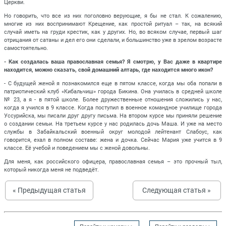
Церкви.
Но говорить, что все из них поголовно верующие, я бы не стал. К сожалению,
многие из них воспринимают Крещение, как простой ритуал – так, на всякий
случай иметь на груди крестик, как у других. Но, во всяком случае, первый шаг
отрицания от сатаны и дел его они сделали, и большинство уже в зрелом возрасте
самостоятельно.
- Как создалась ваша православная семья? Я смотрю, у Вас даже в квартире
находится, можно сказать, свой домашний алтарь, где находится много икон?
- С будущей женой я познакомился еще в пятом классе, когда мы оба попали в
патриотический клуб «Кибальчиш» города Бикина. Она училась в средней школе
№ 23, а я - в пятой школе. Более дружественные отношения сложились у нас,
когда я учился в 9 классе. Когда поступил в военное командное училище города
Уссурийска, мы писали друг другу письма. На втором курсе мы приняли решение
о создании семьи. На третьем курсе у нас родилась дочь Маша. И уже на место
службы в Забайкальский военный округ молодой лейтенант Слабоус, как
говорится, ехал в полном составе: жена и дочка. Сейчас Мария уже учится в 9
классе. Её учебой и поведением мы с женой довольны.
Для меня, как российского офицера, православная семья – это прочный тыл,
который никогда меня не подведёт.
« Предыдущая статья
Следующая статья »