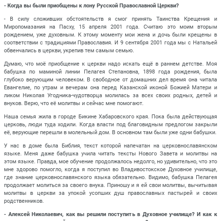
- Когда вы были приобщены к лону Русской Православной Церкви?
- В силу сложивших обстоятельств я смог принять Таинства Крещения и
Миропомазания на Пасху, 15 апреля 2001 года. Считаю это моим вторым
рождением, уже духовным. К этому моменту мои жена и дочь были крещены в
соответствии с традициями Православия. И 9 сентября 2001 года мы с Натальей
обвенчались в церкви, укрепив тем самым семью.
Думаю, что моё приобщение к церкви надо искать ещё в раннем детстве. Моя
бабушка по маминой линии Пелагея Степановна, 1898 года рождения, была
глубоко верующим человеком. В свободное от домашних дел время она читала
Евангелие, по утрам и вечерам она перед Казанской иконой Божией Матери и
ликом Николая Угодника-чудотворца молилась за всех своих родных, детей и
внуков. Верю, что её молитвы и сейчас мне помогают.
Наша семья жила в городе Бикине Хабаровского края. Пока была действующая
церковь, люди туда ходили. Когда власти под благовидным предлогом закрыли
её, верующие перешли в молельный дом. В основном там были уже одни бабушки.
У нас в доме была Библия, текст которой напечатан на церковнославянском
языке. Меня даже бабушка учила читать тексты Нового Завета и молитвы на
этом языке. Правда, мое обучение продолжалось недолго, но удивительно, что это
мне здорово помогло, когда я поступил во Владивостокское Духовное училище,
где знание церковнославянского языка обязательно. Видимо, бабушка Пелагея
продолжает молиться за своего внука. Приношу и я ей свои молитвы, вычитывая
молитвы в церкви за упокой усопших душ православных пастырей и своих
родственников.
- Алексей Николаевич, как вы решили поступить в Духовное училище? И как к