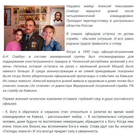
Недавно майор Алексей Николаевич
Слабоус вернулся домой после
четырехмесячной командировки.
Проходил переподготовку в центральных
областях России.
В семьях офицеров отлучка по делам
службы - обычная ситуация. И всё равно
родным трудно привыкать к этому.
Когда в 1995 году офицер-пограничник
А.Н. Слабоус в составе маневренной группы был откомандирован для
поддержания конституционного порядка в Чеченской республики, волнений у его
жены Натальи, которая осталась на руках с маленькой дочкой Машей, было
намного больше. В среде военнослужащих и их семей приходившие похоронки
были тогда более убедительнее официальной пропаганды о событиях на Кавказе.
Их семье повезло. Алексей вернулся домой живым и здоровым и даже позже был
отмечен знаком «За отличие» от директора Федеральной пограничной службы РФ
за службу на Кавказе.
Первая военная чеченская кампания оставила глубокий след в душе российского
офицера.
- К Богу я обратился и серьезно стал относиться к религии во время моей
командировки на Кавказ, - рассказывает майор. – В экстремальных ситуациях
человек, даже будучи по воспитанию неверующим, обращается к Богу. Когда нам
очень плохо или больно, мы вспоминаем Бога и маму. Слова идут как бы изнутри:
«Господи, помоги!» И это всегда придает силу и уверенность.