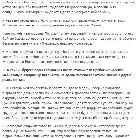
в Москве и в России, хотя есть и много общего. Все государственные учреждения,
которым Церковь помогает, нуждаются в добровольцах, в посещениях
священников, некоторые нуждаются даже в материальной помощи.
Я недавно беседовал с Чукотским епископом Никодимом, — там вся епархия
40 тысяч человек, — и спросил, чем ему нужно помочь. Он по-
просил любых консервов. Потому что там и русским, и чукчам просто есть нечего.
Сейчас будем договариваться с дальней авиацией, которая туда летает, чтобы они
бесплатно отвезли в эту Чукотскую епархию консервов.
В Москве не нужна, скажем, одежда, бывшая в употреблении, а в регионах она
может быть востребована. Налаживая связь с епархиями, надо помнить, что
Москва и вся Россия — это немножко разные «государства».
— А как Вы будете перестраиваться после стольких лет работы в Москве:
московскую специфику Вы знаете, но здесь получается столкновение с другой
реальностью?
—Мы стараемся привлекать к работе в Отделе людей, которые работают
в приходах в других регионах. И собираемся провести встречи по федеральным
округам, собрать людей, которые занимаются социальной деятельностью. Это
нужно и для того, чтобы помочь им в работе, и для того, чтобы узнать, какие у них
есть проблемы в епархиях. Потому что созывать общецерковное собрание будет
трудно, и сложно составить список тем, которые будут интересны и важны для
всех. А на территории одного федерального округа есть общие проблемы, задачи.
В некоторых епархиях говорят: «Конечно, у вас в Москве и Петербурге денег
полно, а у нас ничего нет». В наш Отдел сейчас перенаправляют письма
с просьбами о помощи, которые поступают к Святейшему Патриарху. Недавняя