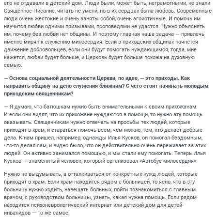
его не отдавали в детский дом. Люди были, может быть, неграмотными, не знали
Священное Писание, читать не умели, но в их сердцах была любовь. Современные
люди очень жестокие и очень заняты собой, очень эгоистичные. И помочь им
научится любви одними призывами, проповедями не удастся. Нужно объяснять
им, почему без любви нет общины. И поэтому главная наша задача — привлечь
именно мирян к служению милосердия. Если в приходских общинах начнется
движение добровольцев, если они будут помогать нуждающимся, тогда, мне
кажется, любви будет больше, и Церковь будет больше похожа на духовную
семью.
— Основа социальной деятельности Церкви, по идее, — это приходы. Как
направить общину на дело служения ближним? С чего стоит начинать молодым
приходским священникам?
— Я думаю, что батюшкам нужно быть внимательными к своим прихожанам.
И если они видят, что их прихожане нуждаются в помощи, то нужно эту помощь
оказывать. Священникам нужно отвечать на просьбы тех людей, которые
приходят в храм, и стараться помочь всем, чем можно, тем, кто делает добрые
дела. К нам пришел, например, однажды Илья Кусков, он помогал бездомным,
что-то делал сам, и видно было, что он действительно очень переживает за этих
людей. Он активно занимался помощью, и мы стали ему помогать. Теперь Илья
Кусков — знаменитый человек, который организовал «Автобус милосердия».
Нужно не выдумывать, а отталкиваться от конкретных нужд людей, которые
приходят в храм. Если храм находится рядом с больницей, то ясно, что в эту
больницу нужно ходить, навещать больных, пойти познакомиться с главным
врачом, с руководством больницы, узнать, какая нужна помощь. Если рядом
находится психоневрологический интернат или детский дом для детей-
инвалидов — то же самое.