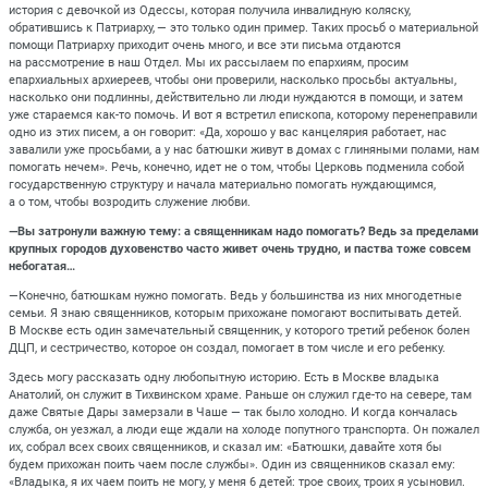
история с девочкой из Одессы, которая получила инвалидную коляску,
обратившись к Патриарху, — это только один пример. Таких просьб о материальной
помощи Патриарху приходит очень много, и все эти письма отдаются
на рассмотрение в наш Отдел. Мы их рассылаем по епархиям, просим
епархиальных архиереев, чтобы они проверили, насколько просьбы актуальны,
насколько они подлинны, действительно ли люди нуждаются в помощи, и затем
уже стараемся как-то помочь. И вот я встретил епископа, которому перенеправили
одно из этих писем, а он говорит: «Да, хорошо у вас канцелярия работает, нас
завалили уже просьбами, а у нас батюшки живут в домах с глиняными полами, нам
помогать нечем». Речь, конечно, идет не о том, чтобы Церковь подменила собой
государственную структуру и начала материально помогать нуждающимся,
а о том, чтобы возродить служение любви.
—Вы затронули важную тему: а священникам надо помогать? Ведь за пределами
крупных городов духовенство часто живет очень трудно, и паства тоже совсем
небогатая…
—Конечно, батюшкам нужно помогать. Ведь у большинства из них многодетные
семьи. Я знаю священников, которым прихожане помогают воспитывать детей.
В Москве есть один замечательный священник, у которого третий ребенок болен
ДЦП, и сестричество, которое он создал, помогает в том числе и его ребенку.
Здесь могу рассказать одну любопытную историю. Есть в Москве владыка
Анатолий, он служит в Тихвинском храме. Раньше он служил где-то на севере, там
даже Святые Дары замерзали в Чаше — так было холодно. И когда кончалась
служба, он уезжал, а люди еще ждали на холоде попутного транспорта. Он пожалел
их, собрал всех своих священников, и сказал им: «Батюшки, давайте хотя бы
будем прихожан поить чаем после службы». Один из священников сказал ему:
«Владыка, я их чаем поить не могу, у меня 6 детей: трое своих, троих я усыновил.