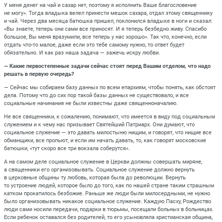
У меня денег на чай и сахар нет, поэтому я исполнить Ваше благословение
не могу». Тогда владыка велел принести мешок сахара, отдал этому священнику
и чай. Через два месяца батюшка пришел, поклонился владыке в ноги и сказал:
«Вы знаете, теперь они сами все приносят. И я теперь безбедно живу. Спасибо
большое, Вы меня вразумили, все теперь у нас хорошо». Так что, конечно, если
отдать что-то малое, даже если это тебе самому нужно, то ответ будет
обязательно. И как раз наша задача — зажечь искру любви.
— Какие первостепенные задачи сейчас стоят перед Вашим отделом, что надо
решать в первую очередь?
— Сейчас мы собираем базу данных по всем епархиям, чтобы понять, как обстоят
дела. Потому что до сих пор такой базы данных не существовало, и все
социальные начинания не были известны даже священноначалию.
Не все священники, к сожалению, понимают, что имеется в виду под социальным
служением и к чему нас призывает Святейший Патриарх. Они думают, что
социальное служение — это давать милостыню нищим, и говорят, что нищие все
обманщики, все пропьют, и если им начать давать, то, как говорят московские
батюшки, «тут скоро все три вокзала соберутся».
А на самом деле социальное служение в Церкви должны совершать миряне,
а священники его организовывать. Социальное служение должно вернуть
в церковные общины ту любовь, которая была до революции. Вернуть
то устроение людей, которое было до того, как по нашей стране таким страшным
катком прокатилось безбожие. Раньше же люди были милосердными, не нужно
было организовывать никакое социальное служение. Каждую Пасху, Рождество
люди сами носили передачи, подарки в тюрьмы, посещали больных в больницах.
Если ребенок оставался без родителей, то его усыновляла христианская община,