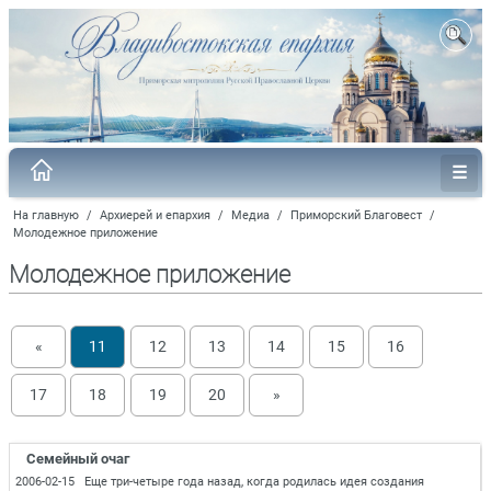
На главную
/
Архиерей и епархия
/
Медиа
/
Приморский Благовест
/
Молодежное приложение
Молодежное приложение
«
11
12
13
14
15
16
17
18
19
20
»
Семейный очаг
2006-02-15 Еще три-четыре года назад, когда родилась идея создания