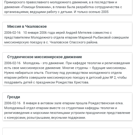
Приморского православного молодежного движения, а в последствии и
движения «Помощи ближним», в планах была разработка сотрудничества с
организациями, ведущими работу с детьми. И только осенью 2005
Миссия в Чкаловское
2006-02-16 10 января 2006 года иерей Андрей Метелев совместно с
представителем Молодежного отдела епархии Мариной Рыбаковой совершили
миссионерскую поездку в с. Чкаловское Спасского района.
Студенческое миссионерское движение
2006-02-16 Молодежь - это движение. При кафедре теологии и религиоведения
есть свое миссионерское движение. Многие студены – будущие миссионеры.
Нужно набираться опыта. Поэтому под руководством молодежного отдела
епархии ребята совершили миссионерскую поездку в детский дом № 2, чтобы
поздравить детей с праздником Рождества Христова.
Грозди
2006-02-16 8 января в актовом зале епархии прошла Рождественская елка.
Молодежный отдел епархии вместе со студентами кафедры теологии и
религиоведения и морскими пехотинцами устроили праздничное представление
с конкурсами, розыгрышами, вкусными подарками.