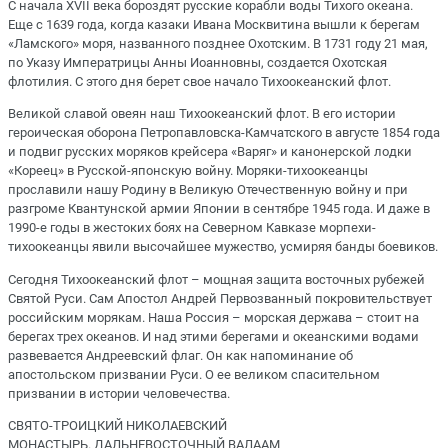
С начала XVII века бороздят русские корабли воды Тихого океана.
Еще с 1639 года, когда казаки Ивана Москвитина вышли к берегам
«Ламского» моря, названного позднее Охотским. В 1731 году 21 мая,
по Указу Императрицы Анны Иоанновны, создается Охотская
флотилия. С этого дня берет свое начало Тихоокеанский флот.
Великой славой овеян наш Тихоокеанский флот. В его истории
героическая оборона Петропавловска-Камчатского в августе 1854 года
и подвиг русских моряков крейсера «Варяг» и канонерской лодки
«Кореец» в Русской-японскую войну. Моряки-тихоокеанцы
прославили нашу Родину в Великую Отечественную войну и при
разгроме Квантунской армии Японии в сентябре 1945 года. И даже в
1990-е годы в жестоких боях на Северном Кавказе морпехи-
тихоокеанцы явили высочайшее мужество, усмиряя банды боевиков.
Сегодня Тихоокеанский флот – мощная защита восточных рубежей
Святой Руси. Сам Апостол Андрей Первозванный покровительствует
российским морякам. Наша Россия – морская держава – стоит на
берегах трех океанов. И над этими берегами и океанскими водами
развевается Андреевский флаг. Он как напоминание об
апостольском призвании Руси. О ее великом спасительном
призвании в истории человечества.
СВЯТО-ТРОИЦКИЙ НИКОЛАЕВСКИЙ
МОНАСТЫРЬ. ДАЛЬНЕВОСТОЧНЫЙ ВАЛААМ