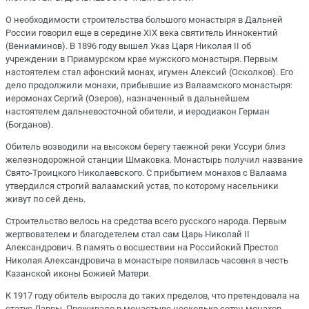
О необходимости строительства большого монастыря в Дальней
России говорил еще в середине XIX века святитель Иннокентий
(Вениаминов). В 1896 году вышел Указ Царя Николая II об
учреждении в Приамурском крае мужского монастыря. Первым
настоятелем стал афонский монах, игумен Алексий (Осколков). Его
дело продолжили монахи, прибывшие из Валаамского монастыря:
иеромонах Сергий (Озеров), назначенный в дальнейшем
настоятелем дальневосточной обители, и иеродиакон Герман
(Богданов).
Обитель возводили на высоком берегу таежной реки Уссури близ
железнодорожной станции Шмаковка. Монастырь получил название
Свято-Троицкого Николаевского. С прибытием монахов с Валаама
утвердился строгий валаамский устав, по которому насельники
живут по сей день.
Строительство велось на средства всего русского народа. Первым
жертвователем и благодетелем стал сам Царь Николай II
Александрович. В память о восшествии на Российский Престол
Николая Александровича в монастыре появилась часовня в честь
Казанской иконы Божией Матери.
К 1917 году обитель выросла до таких пределов, что претендовала на
статус Лавры. Проживало в монастыре несколько сотен монахов.