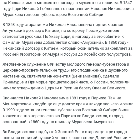
на Кавказе, имел множество наград за мужество и героизм. В 1847
году Царь Николай I объявляет о назначении Николая Николаевича
Муравьева генерал-губернатором Восточной Сибири.
В 1858 году стараниями Николая Николаевича подписывается
Айгуньский договор с Китаем, по которому Приамурье вновь
становится русским. По Указу Царя, в награду за это событие, к
фамилии Муравьева добавляется слово «Амурский». В 1860 году -
Пекинский договор с Китаем, который окончательно закрепляет за
Россией территории от Амура и Уссури до Корейского полуострова.
Жертвенное служение Отечеству молодого генерал-губернатора и
церковно-просветительские труды его сподвижника и духовного
наставника, святителя Иннокентия (Вениаминова), сделали
Приамурье и Приморье процветающей частью России, положили
начало утверждению Церкви и Руси на берегу Океана Великого.
Скончался Николай Николаевич в 1881 году в Париже. Там на
Монмартрском кладбище еще долгое время находилась его могила.
В 1990 году останки генерал-губернатора Восточной Сибири были
торжественно перенесены из Парижа во Владивосток, в город,
основанный в 1860 году по приказу Муравьева-Амурского.
Во Владивостоке над бухтой Золотой Рог в старом центре города
покоится великий русский человек, основатель Дальней России –