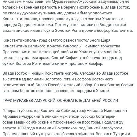
Николаем Николаевичем Муравьевым-Амурским, задумывался не
только как военная крепость на берегу Тихого океана. Владивосток,
по своему духовному значению, должен был уподобиться
Константинополю, просвещавшему когда-то светом Христовым
народы Средиземноморья. Потому и появились во Владивостоке
византийские имена: бухта Золотой Рог и пролив Босфор Восточный.
Константинополь - град святого равноапостольного Царя
Константина Великого. Константинополь – символ торжества
Православия и пламенеющей любви ко Христу, устремленной
вместе с куполами храма Святой Софии в небесную твердь над
бухтой Золотой Рог и темно-синим проливом Босфор.
Владивосток – новый Константинополь. Сегодня во Владивостоке
высится над волнами Золотого Рога и Босфора Восточного
величественный Спасо-Преображенский собор. Он как Святая София
в старом Константинополе возвещает народам о Христе.
ГРАФ МУРАВЬЕВ-АМУРСКИЙ. ОСНОВАТЕЛЬ ДАЛЬНЕЙ РОССИИ
Генерал-губернатор Восточной Сибири, граф Николай Николаевич
Муравьев-Амурский. Великий муж эпохи русских богатырей,
осваивавших сибирские и тихоокеанские просторы. Родился 23
августа 1809 года в имении Покровском под Санкт-Петербургом.
Прошел славный путь русского боевого офицера. Воевал в Турции и