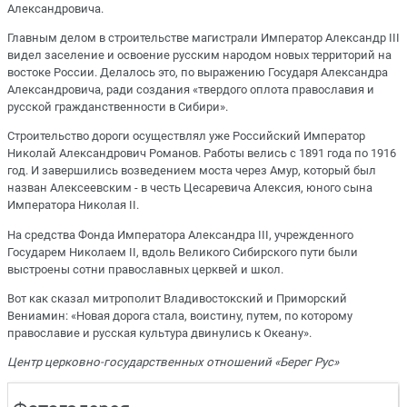
Александровича.
Главным делом в строительстве магистрали Император Александр III
видел заселение и освоение русским народом новых территорий на
востоке России. Делалось это, по выражению Государя Александра
Александровича, ради создания «твердого оплота православия и
русской гражданственности в Сибири».
Строительство дороги осуществлял уже Российский Император
Николай Александрович Романов. Работы велись с 1891 года по 1916
год. И завершились возведением моста через Амур, который был
назван Алексеевским - в честь Цесаревича Алексия, юного сына
Императора Николая II.
На средства Фонда Императора Александра III, учрежденного
Государем Николаем II, вдоль Великого Сибирского пути были
выстроены сотни православных церквей и школ.
Вот как сказал митрополит Владивостокский и Приморский
Вениамин: «Новая дорога стала, воистину, путем, по которому
православие и русская культура двинулись к Океану».
Центр церковно-государственных отношений «Берег Рус»