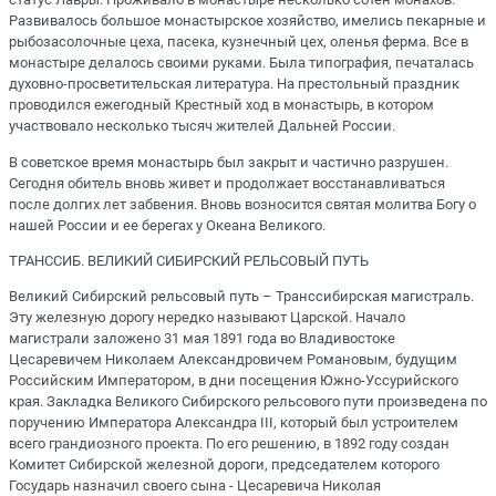
Развивалось большое монастырское хозяйство, имелись пекарные и
рыбозасолочные цеха, пасека, кузнечный цех, оленья ферма. Все в
монастыре делалось своими руками. Была типография, печаталась
духовно-просветительская литература. На престольный праздник
проводился ежегодный Крестный ход в монастырь, в котором
участвовало несколько тысяч жителей Дальней России.
В советское время монастырь был закрыт и частично разрушен.
Сегодня обитель вновь живет и продолжает восстанавливаться
после долгих лет забвения. Вновь возносится святая молитва Богу о
нашей России и ее берегах у Океана Великого.
ТРАНССИБ. ВЕЛИКИЙ СИБИРСКИЙ РЕЛЬСОВЫЙ ПУТЬ
Великий Сибирский рельсовый путь – Транссибирская магистраль.
Эту железную дорогу нередко называют Царской. Начало
магистрали заложено 31 мая 1891 года во Владивостоке
Цесаревичем Николаем Александровичем Романовым, будущим
Российским Императором, в дни посещения Южно-Уссурийского
края. Закладка Великого Сибирского рельсового пути произведена по
поручению Императора Александра III, который был устроителем
всего грандиозного проекта. По его решению, в 1892 году создан
Комитет Сибирской железной дороги, председателем которого
Государь назначил своего сына - Цесаревича Николая