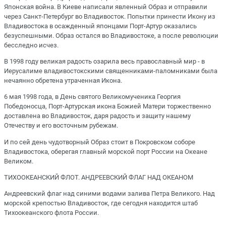
Японская война. В Киеве написали явленный Образ и отправили
через Санкт-Петербург во Владивосток. Попытки принести Икону из
Владивостока в осажденный японцами Порт-Артур оказались
безуспешными. Образ остался во Владивостоке, а после революции
бесследно исчез.
В 1998 году великая радость озарила весь православный мир - в
Иерусалиме владивостокскими священниками-паломниками была
нечаянно обретена утраченная Икона.
6 мая 1998 года, в День святого Великомученика Георгия
Победоносца, Порт-Артурская икона Божией Матери торжественно
доставлена во Владивосток, даря радость и защиту нашему
Отечеству и его восточным рубежам.
И по сей день чудотворный Образ стоит в Покровском соборе
Владивостока, оберегая главный морской порт России на Океане
Великом.
ТИХООКЕАНСКИЙ ФЛОТ. АНДРЕЕВСКИЙ ФЛАГ НАД ОКЕАНОМ
Андреевский флаг над синими водами залива Петра Великого. Над
морской крепостью Владивосток, где сегодня находится штаб
Тихоокеанского флота России.