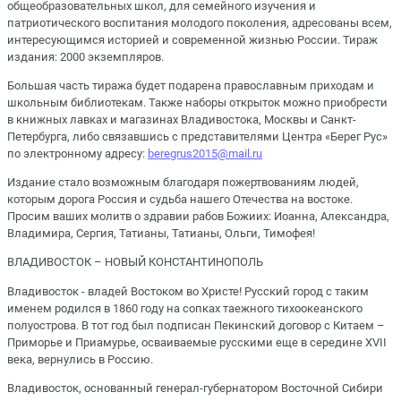
общеобразовательных школ, для семейного изучения и
патриотического воспитания молодого поколения, адресованы всем,
интересующимся историей и современной жизнью России. Тираж
издания: 2000 экземпляров.
Большая часть тиража будет подарена православным приходам и
школьным библиотекам. Также наборы открыток можно приобрести
в книжных лавках и магазинах Владивостока, Москвы и Санкт-
Петербурга, либо связавшись с представителями Центра «Берег Рус»
по электронному адресу:
beregrus2015@mail.ru
Издание стало возможным благодаря пожертвованиям людей,
которым дорога Россия и судьба нашего Отечества на востоке.
Просим ваших молитв о здравии рабов Божиих: Иоанна, Александра,
Владимира, Сергия, Татианы, Татианы, Ольги, Тимофея!
ВЛАДИВОСТОК – НОВЫЙ КОНСТАНТИНОПОЛЬ
Владивосток - владей Востоком во Христе! Русский город с таким
именем родился в 1860 году на сопках таежного тихоокеанского
полуострова. В тот год был подписан Пекинский договор с Китаем –
Приморье и Приамурье, осваиваемые русскими еще в середине XVII
века, вернулись в Россию.
Владивосток, основанный генерал-губернатором Восточной Сибири