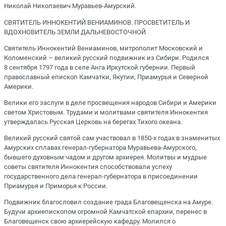
Николай Николаевич Муравьев-Амурский.
СВЯТИТЕЛЬ ИННОКЕНТИЙ ВЕНИАМИНОВ. ПРОСВЕТИТЕЛЬ И
ВДОХНОВИТЕЛЬ ЗЕМЛИ ДАЛЬНЕВОСТОЧНОЙ
Святитель Иннокентий Вениаминов, митрополит Московский и
Коломенский – великий русский подвижник из Сибири. Родился
8 сентября 1797 года в селе Анга Иркутской губернии. Первый
православный епископ Камчатки, Якутии, Приамурья и Северной
Америки.
Велики его заслуги в деле просвещения народов Сибири и Америки
светом Христовым. Трудами и молитвами святителя Иннокентия
утверждалась Русская Церковь на берегах Тихого океана.
Великий русский святой сам участвовал в 1850-х годах в знаменитых
Амурских сплавах генерал-губернатора Муравьева-Амурского,
бывшего духовным чадом и другом архиерея. Молитвы и мудрые
советы святителя Иннокентия способствовали успеху
государственного дела генерал-губернатора в присоединении
Приамурья и Приморья к России.
Подвижник благословил создание града Благовещенска на Амуре.
Будучи архиепископом огромной Камчатской епархии, перенес в
Благовещенск свою архиерейскую кафедру. Молился о