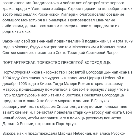
возникновении Владивостока и заботился об устройстве первого
храма города – Успенского собора. Строил церкви на новообретенных
восточных землях Российской Империи, благословлял создание
большого монастыря в Приамурье. Проповедовал Евангелие
сибирским, дальневосточным и американским народам на их
родных языках.
Закончил свой жизненный подвиг великий подвижник 31 марта 1879
года в Москве, будучи митрополитом Московским и Коломенским.
Святые мощи его покоятся в Свято-Троицкой Сергиевой Лавре.
ПОРТ-АРТУРСКАЯ. ТОРЖЕСТВО ПРЕСВЯТОЙ БОГОРОДИЦЫ
Порт-Артурская икона «Торжество Пресвятой Богородицы» написана в
1904 году. Это связано с чудесным явлением Царицы Небесной в
декабре 1903 года в Киеве. Тогда Матерь Божия открыла старому
матросу, пришедшему помолиться в Киево-Печерскую лавру, что на
Русь грядут суровые испытания с Востока. Пресвятая Богородица
предстала стоящей на берегу морского залива. В Её руках -
развернутый плат с образом Спасителя, а под ногами - сломанные
азиатские мечи. Пречистая повелела старику-матросу написать Свой
новый образ, чтобы направить его в помощь русскому воинству
Дальней России, в крепость Порт-Артур.
Вскоре, как и предупреждала Царица Небесная, началась Русско-