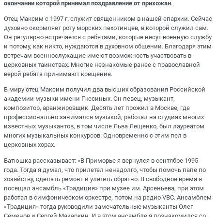
окончании которой принимал поздравление от прихожан
.
Отец Максим с 1997 г. служит священником в нашей епархии. Сейчас
духовно окормляет роту морских пехотинцев, в которой служил сам.
Он регулярно встречается с ребятами, которые несут военную службу
и потому, как никто, нуждаются в духовном общении. Благодаря этим
встречам военнослужащие имеют возможность участвовать в
церковных таинствах. Многие незнакомые ранее с православной
верой ребята принимают крещение.
В миру отец Максим получил два высших образования Российской
академии музыки имени Гнесиных. Он певец, музыкант,
композитор, аранжировщик. Десять лет прожил в Москве, где
профессионально занимался музыкой, работал на студиях многих
известных музыкантов, в том числе Льва Лещенко, был лауреатом
многих музыкальных конкурсов. Одновременно с этим пел в
церковных хорах.
Батюшка рассказывает: «В Приморье я вернулся в сентябре 1995
года. Тогда я думал, что прилетел ненадолго, чтобы помочь папе по
хозяйству, сделать ремонт и улететь обратно. В свободное время я
посещал ансамбль «Традиция» при музее им. Арсеньева, при этом
работал в симфоническом оркестре, потом на радио VBC. Ансамблем
«Традиция» тогда руководили замечательные музыканты Олег
Семенов и Сергей Макаркин. И в этом ансамбле я познакомился со