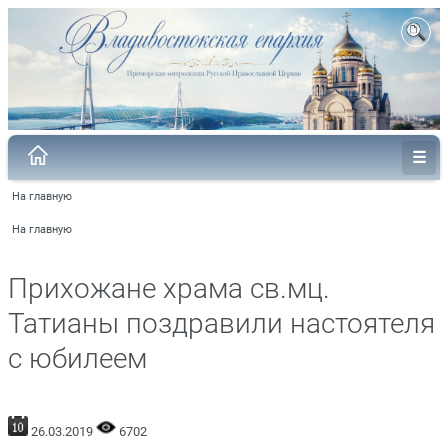
На главную
На главную
Прихожане храма св.мц.
Татианы поздравили настоятеля
с юбилеем
26.03.2019
6702