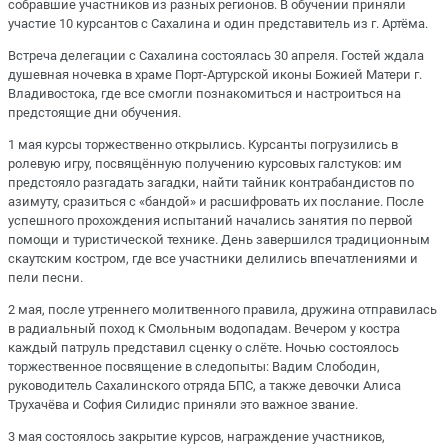
собравшие участников из разных регионов. В обучении приняли
участие 10 курсантов с Сахалина и один представитель из г. Артёма.
Встреча делегации с Сахалина состоялась 30 апреля. Гостей ждала
душевная ночевка в храме Порт-Артурской иконы Божией Матери г.
Владивостока, где все смогли познакомиться и настроиться на
предстоящие дни обучения.
1 мая курсы торжественно открылись. Курсанты погрузились в
ролевую игру, посвящённую получению курсовых галстуков: им
предстояло разгадать загадки, найти тайник контрабандистов по
азимуту, сразиться с «бандой» и расшифровать их послание. После
успешного прохождения испытаний начались занятия по первой
помощи и туристической технике. День завершился традиционным
скаутским костром, где все участники делились впечатлениями и
пели песни.
2 мая, после утреннего молитвенного правила, дружина отправилась
в радиальный поход к Смольным водопадам. Вечером у костра
каждый патруль представил сценку о слёте. Ночью состоялось
торжественное посвящение в следопыты: Вадим Слободин,
руководитель Сахалинского отряда БПС, а также девочки Алиса
Трухачёва и София Силидис приняли это важное звание.
3 мая состоялось закрытие курсов, награждение участников,