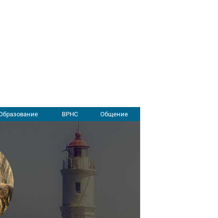
Образование
ВРНС
Общение