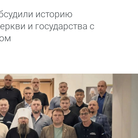
бсудили историю
ркви и государства с
лом