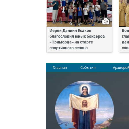
Иерей Даниил Есаков
Бож
благословил юных боксеров
гла
«Приморца» на старте
ден
спортивного сезона
сов
Главная
События
Архиерей