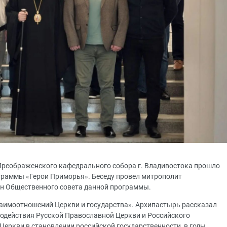
Преображенского кафедрального собора г. Владивостока прошло
граммы «Герои Приморья». Беседу провел митрополит
ен Общественного совета данной программы.
аимоотношений Церкви и государства». Архипастырь рассказал
одействия Русской Православной Церкви и Российского
Церкви в становлении российской государственности, в годы