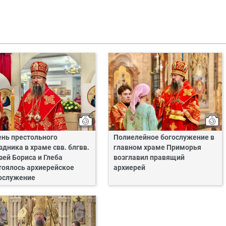
ень престольного
Полиелейное богослужение в
здника в храме свв. блгвв.
главном храме Приморья
зей Бориса и Глеба
возглавил правящий
тоялось архиерейское
архиерей
ослужение