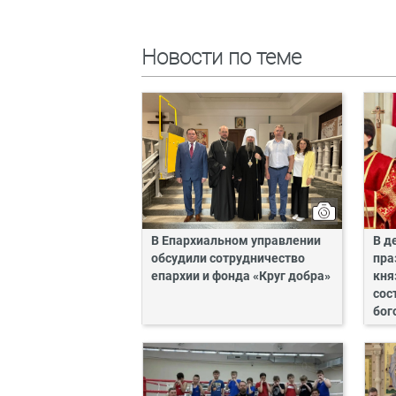
Новости по теме
В Епархиальном управлении
В д
обсудили сотрудничество
пра
епархии и фонда «Круг добра»
кня
сос
бог