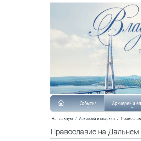
События
Архиерей и е
На главную
/
Архиерей и епархия
/
Православ
Православие на Дальнем 