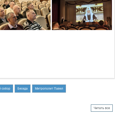
 собор
Беседа
Митрополит Павел
Читать все