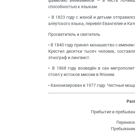
фамилию Вениаминов — в честь почивше
способностью к языкам.
▫️ В 1823 году с женой и детьми отправил
алеутского языка, перевёл Евангелие и Кат
Просветитель и святитель
▫️ В 1840 году принял монашество с имене
Крестил десятки тысяч человек, состав
этнограф и лингвист.
▫️ В 1868 году возведён в сан митропол
стоял у истоков миссии в Японии.
▫️ Канонизирован в 1977 году. Честные мо
Рас
Прибытие и пребывани
Перенесе
Пребывание 