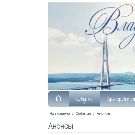
События
Архиерей и е
На главную
/
События
/
Анонсы
Анонсы