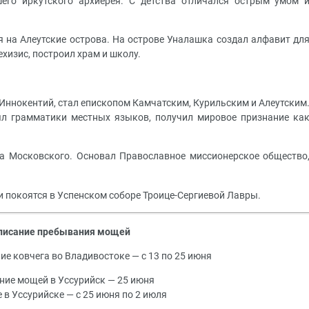
го иркутского архиерея. С детства отличался острым умом 
ся на Алеутские острова. На острове Уналашка создал алфавит дл
ехизис, построил храм и школу.
м Иннокентий, стал епископом Камчатским, Курильским и Алеутским
лял грамматики местных языков, получил мировое признание ка
ита Московского. Основал Православное миссионерское общество
щи покоятся в Успенском соборе Троице-Сергиевой Лавры.
писание пребывания мощей
е ковчега во Владивостоке — с 13 по 25 июня
ние мощей в Уссурийск — 25 июня
в Уссурийске — с 25 июня по 2 июля