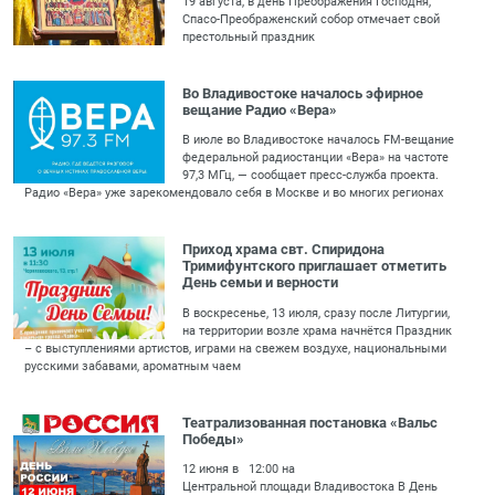
19 августа, в день Преображения Господня,
Спасо-Преображенский собор отмечает свой
престольный праздник
Во Владивостоке началось эфирное
вещание Радио «Вера»
В июле во Владивостоке началось FM-вещание
федеральной радиостанции «Вера» на частоте
97,3 МГц, — сообщает пресс-служба проекта.
Радио «Вера» уже зарекомендовало себя в Москве и во многих регионах
Приход храма свт. Спиридона
Тримифунтского приглашает отметить
День семьи и верности
В воскресенье, 13 июля, сразу после Литургии,
на территории возле храма начнётся Праздник
– с выступлениями артистов, играми на свежем воздухе, национальными
русскими забавами, ароматным чаем
Театрализованная постановка «Вальс
Победы»
12 июня в 12:00 на
Центральной площади Владивостока В День