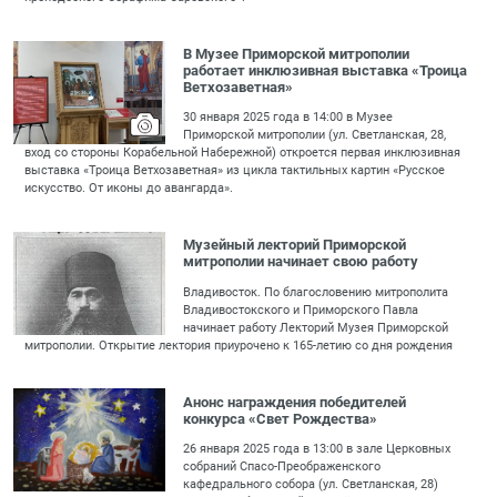
В Музее Приморской митрополии
работает инклюзивная выставка «Троица
Ветхозаветная»
30 января 2025 года в 14:00 в Музее
Приморской митрополии (ул. Светланская, 28,
вход со стороны Корабельной Набережной) откроется первая инклюзивная
выставка «Троица Ветхозаветная» из цикла тактильных картин «Русское
искусство. От иконы до авангарда».
Музейный лекторий Приморской
митрополии начинает свою работу
Владивосток. По благословению митрополита
Владивостокского и Приморского Павла
начинает работу Лекторий Музея Приморской
митрополии. Открытие лектория приурочено к 165-летию со дня рождения
Анонс награждения победителей
конкурса «Свет Рождества»
26 января 2025 года в 13:00 в зале Церковных
собраний Спасо-Преображенского
кафедрального собора (ул. Светланская, 28)