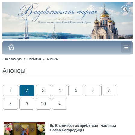
На главную
/
События
/
Анонсы
Анонсы
1
2
3
4
5
6
7
8
9
10
»
Во Владивосток прибывает частица
Пояса Богородицы