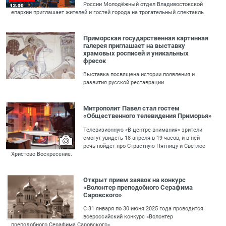
России Молодёжный отдел Владивостокской
епархии приглашает жителей и гостей города на трогательный спектакль
Приморская государственная картинная
галерея приглашает на выставку
храмовых росписей и уникальных
фресок
Выставка посвящена истории появления и
развития русской реставрации
Митрополит Павел стал гостем
«Общественного телевидения Приморья»
Телевизионную «В центре внимания» зрители
смогут увидеть 18 апреля в 19 часов, и в ней
речь пойдёт про Страстную Пятницу и Светлое
Христово Воскресение.
Открыт прием заявок на конкурс
«Волонтер преподобного Серафима
Саровского»
С 31 января по 30 июня 2025 года проводится
всероссийский конкурс «Волонтер
преподобного Серафима Саровского».