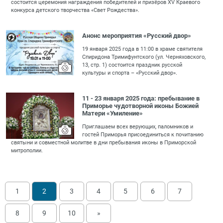
состоится церемония награждения победителей и призёров XV Краевого
конкурса детского творчества «Свет Рождества».
Анонс мероприятия «Русский двор»
19 января 2025 года в 11:00 в храме святителя
Спиридона Тримифунтского (ул. Черняховского,
13, стр. 1) состоится праздник русской
культуры и спорта – «Русский двор».
11 - 23 января 2025 года: пребывание в
Приморье чудотворной иконы Божией
Матери «Умиление»
Приглашаем всех верующих, паломников и
гостей Приморья присоединиться к почитанию
святыни и совместной молитве в дни пребывания иконы в Приморской
митрополии.
1
2
3
4
5
6
7
8
9
10
»