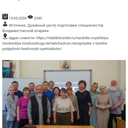
15.05.2026
2245
Источник:
Духовный центр подготовки специалистов
Владивостокской епархии
Адрес новости:
https://vladduhcenter.ru/nasledie-svyatitelya-
innokentiya-moskovskogo-tematicheskoe-meropriyatie-v-tsentre-
podgotovki-tserkovnyh-spetsialistov/