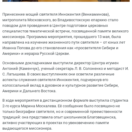
Принесение мощей святителя Иннокентия (Вениаминова),
митрополита Московского, во Владивостокскую епархию стало
поводом для проведения в Центре подготовки церковных
специалистов тематической встречи, посвященной памяти великого
миссионера. Программа мероприятия, прошедшего 13 мая, была
направлена на изучение жизненного пути святителя – от юных лет
Иоанна Попова до его становления как «просветителя Сибири и
Америки» и иерарха Русской Церкви.
Основными докладчиками выступили директор Центра игумен
Антоний (Каменчук), ученый секретарь Л. В. Солоненко и методист И.
С. Латышева. В своих выступлениях они осветили различные
аспекты служения святителя Иннокентия, подчеркнув его
колоссальный вклад в духовное и культурное развитие Сибири,
Америки и Дальнего Востока.
В ходе мероприятия в дистанционном формате выступила студентка
2-го курса Марина Москалева. Её сообщение было посвящено не
только биографии святителя, но и современной преемственности
традиций: она представила опыт школьников Благовещенска,
активно участвующих в проектах по увековечению памяти
выдающегося миссионера.