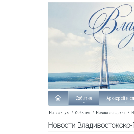
События
Архиерей и е
На главную
/
События
/
Новости епархии
/
Н
Новости Владивостокско-