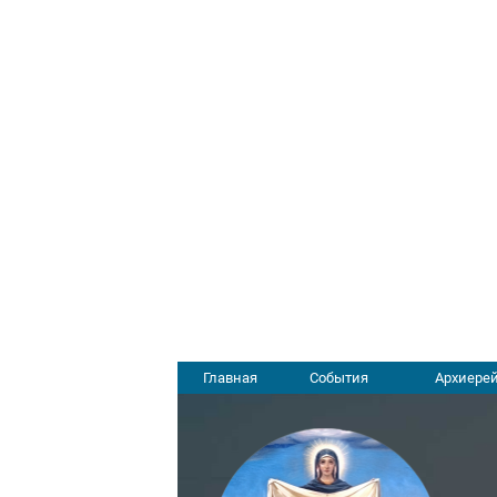
Главная
События
Архиерей