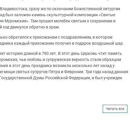
 Владивостока, сразу же по окончании Божественной литургии
назад был заложен камень скульптурной композиции «Святые
ия Муромские». Там прошел молебен святым о сохранении и
й ход двинулся обратно в храм.
ько обратился к прихожанам с поздравлением, в котором
аздника каждый прихожанин получил в подарок воздушный шар.
ет историю длиной в 780 лет. В этот день Церковь чтит память
уромских, чьи любовь и супружеская верность стали образцом
ния в этот день праздника возникла несколько лет назад у
не мощи святых супругов Петра и Февронии. Три года назад данная
Государственной Думы Российской Федерации, и был учрежден
Читать все