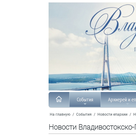
События
Архиерей и е
На главную
/
События
/
Новости епархии
/
Н
Новости Владивостокско-