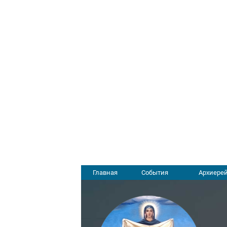
Главная
События
Архиерей