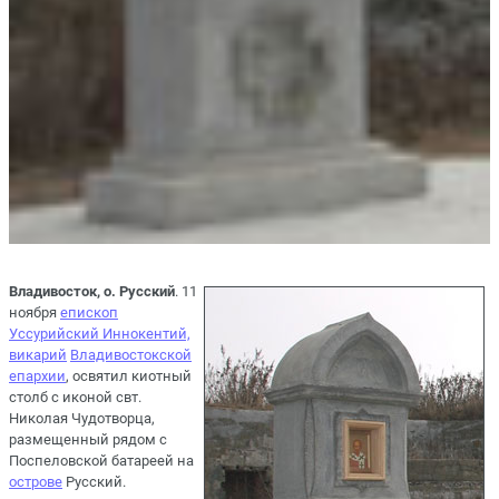
Владивосток, о. Русский
. 11
ноября
епископ
Уссурийский Иннокентий,
викарий
Владивостокской
епархии
, освятил киотный
столб с иконой свт.
Николая Чудотворца,
размещенный рядом с
Поспеловской батареей на
острове
Русский.