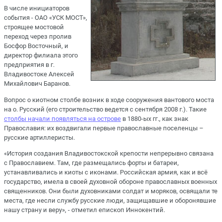
В числе инициаторов
события - ОАО «УСК МОСТ»,
строящее мостовой
переход через пролив
Босфор Восточный, и
директор филиала этого
предприятия в г.
Владивостоке Алексей
Михайлович Баранов.
Вопрос о киотном столбе возник в ходе сооружения вантового моста
на о. Русский (его строительство ведется с сентября 2008 г.). Такие
столбы начали появляться на
острове
в 1880-ых гг., как знак
Православия: их воздвигали первые православные поселенцы –
русские артиллеристы.
«История создания Владивостокской крепости непрерывно связана
с Православием. Там, где размещались форты и батареи,
устанавливались и киоты с иконами. Российская армия, как и всё
государство, имела в своей духовной обороне православных военных
священников. Они были духовниками солдат и моряков, освящали те
места, где несли службу русские люди, защищавшие и оборонявшие
нашу страну и веру», - отметил епископ Иннокентий.