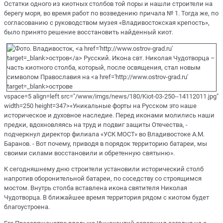
Остатки одного из киотных столбов той поры и нашли строители на
берегу моря, во время работ по возведению причала № 1. Тогда же, по
согласованию с руководством музея «Владивостокская крепость»,
было принято решение восстановить найденный киот.
vspace=5 align=left src="/www/imgs/news/180/Kiot-03-250--14112011.jpg"
width=250 height=347>«Уникальные форты на Русском это наше
историческое и духовное наследие. Перед иконами молились наши
предки, вдохновляясь на труд и подвиг защиты Отечества, -
подчеркнул директор филиала «УСК МОСТ» во Владивостоке А.М.
Баранов. - Вот почему, приводя в порядок территорию батареи, мы
своими силами восстановили и обретенную святыню».
К сегодняшнему дню строители установили исторический столб
напротив оборонительной батареи, по соседству со строящимся
мостом. Внутрь столба вставлена икона святителя Николая
Чудотворца. В ближайшее время территория рядом с киотом будет
благоустроена.