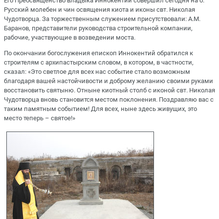
Его Преосвященство владыка Иннокентий совершил сегодня на о.
Русский молебен и чин освящения киота и иконы свт. Николая
Чудотворца. За торжественным служением присутствовали: А.М.
Баранов, представители руководства строительной компании,
рабочие, участвующие в возведении моста.
По окончании богослужения епископ Иннокентий обратился к
строителям с архипастырским словом, в котором, в частности,
сказал: «Это светлое для всех нас событие стало возможным
благодаря вашей настойчивости и доброму желанию своими руками
восстановить святыню. Отныне киотный столб с иконой свт. Николая
Чудотворца вновь становится местом поклонения. Поздравляю вас с
таким памятным событием! Для всех, ныне здесь живущих, это
место теперь – святое!»