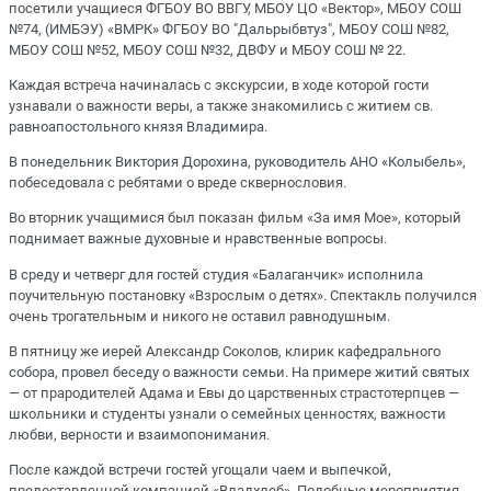
посетили учащиеся ФГБОУ ВО ВВГУ, МБОУ ЦО «Вектор», МБОУ СОШ
№74, (ИМБЭУ) «ВМРК» ФГБОУ ВО "Дальрыбвтуз", МБОУ СОШ №82,
МБОУ СОШ №52, МБОУ СОШ №32, ДВФУ и МБОУ СОШ № 22.
Каждая встреча начиналась с экскурсии, в ходе которой гости
узнавали о важности веры, а также знакомились с житием св.
равноапостольного князя Владимира.
В понедельник Виктория Дорохина, руководитель АНО «Колыбель»,
побеседовала с ребятами о вреде сквернословия.
Во вторник учащимися был показан фильм «За имя Мое», который
поднимает важные духовные и нравственные вопросы.
В среду и четверг для гостей студия «Балаганчик» исполнила
поучительную постановку «Взрослым о детях». Спектакль получился
очень трогательным и никого не оставил равнодушным.
В пятницу же иерей Александр Соколов, клирик кафедрального
собора, провел беседу о важности семьи. На примере житий святых
— от прародителей Адама и Евы до царственных страстотерпцев —
школьники и студенты узнали о семейных ценностях, важности
любви, верности и взаимопонимания.
После каждой встречи гостей угощали чаем и выпечкой,
предоставленной компанией «Владхлеб». Подобные мероприятия