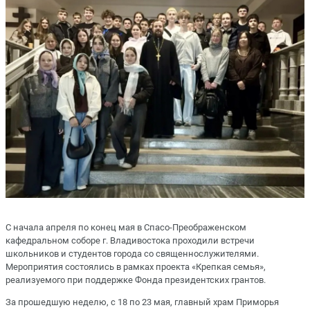
С начала апреля по конец мая в Спасо-Преображенском
кафедральном соборе г. Владивостока проходили встречи
школьников и студентов города со священнослужителями.
Мероприятия состоялись в рамках проекта «Крепкая семья»,
реализуемого при поддержке Фонда президентских грантов.
За прошедшую неделю, с 18 по 23 мая, главный храм Приморья