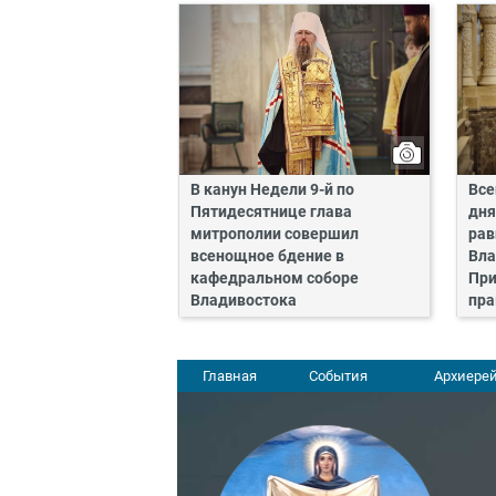
В канун Недели 9-й по
Все
Пятидесятнице глава
дня
митрополии совершил
рав
всенощное бдение в
Вла
кафедральном соборе
При
Владивостока
пра
Главная
События
Архиерей