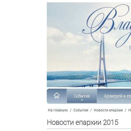
События
Архиерей и е
На главную
/
События
/
Новости епархии
/
Н
Новости епархии 2015