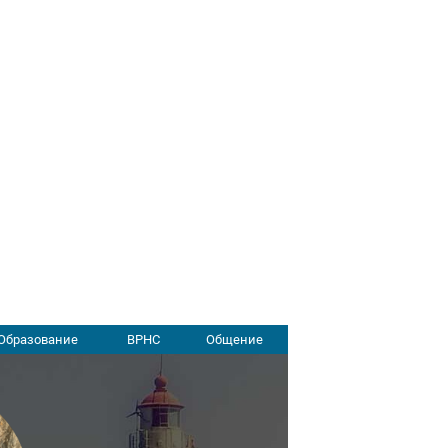
Образование
ВРНС
Общение