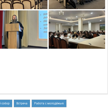
 собор
Встреча
Работа с молодёжью