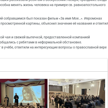
способна менять жизнь человека на примере св. равноапостольного
ний собравшимся был показан фильм «За имя Мое…». Иеромонах
просмотренной картины, объяснил значение её названия и ответи
кой чая и свежей выпечкой, предоставленной компанией
пообщались с ребятами в неформальной обстановке.
 в учёбе, ответили на интересующие вопросы о православной вере