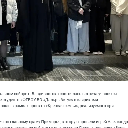
льном соборе г. Владивостока состоялась встреча учащихся
е студентов ФГБОУ ВО «Дальрыбвтуз» с клириками
ошло в рамках проекта «Крепкая семья», реализуемого при
я по главному храму Приморья, которую провели иерей Александр
юшки рассказали ребятам о воскресении Лазаря, празднике Входа