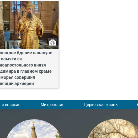
нощное бдение накануне
 памяти св.
ноапостольного князя
димира в главном храме
морья совершил
вящий архиерей
 и епархия
Митрополия
Церковная жизнь