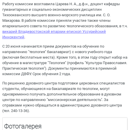
Работу комиссии возглавила Царева Н. А., д.ф.н., доцент кафедры
гуманитарных и социально-экономических дисциплин
Тихоокеанского высшего военно-морского училища им. С. О.
Макарова. В работе комиссии приняли участие также члены
епархиального совета по развитию теологического обоазования, в т.ч.
викарий Владивостокской епархии епископ Уссурийский
Иннокентий
.
С 20 июня начинается прием документов на обучение по
направлению "теология" бакалавриат) с нового учебного года
(включая бесплатные места). Кроме того, в этом году открыт набор на
обучение в магистратуре "Теология" (профиль "Культура Православия.
Практическая теология"). Документы принимаются в приемной
комиссии ДВФУ. Срок обучения 2 года.
По решению духовного центра подготовки церковных специалистов
студенты, обучающиеся на бакалавриате по теологии, могут
одновременно получать дополнительное образование в духовном
центре по направлению "миссионерская деятельность". За
справками нужно обращаться в администрацию духовного центра
(тел. 240-13-36).
Фотогалерея