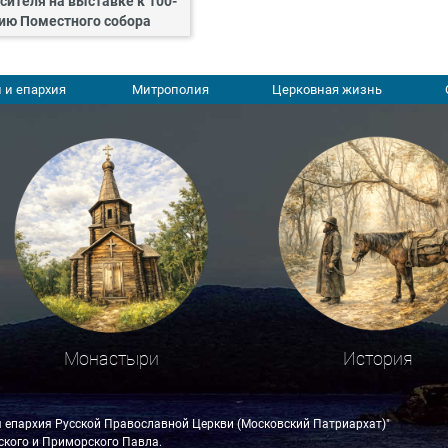
сителя на выставке к 100-
ию Поместного собора
 и епархия
Митрополия
Церковная жизнь
Монастыри
История
я епархия Русской Православной Церкви (Московский Патриархат)"
кого и Приморского Павла.