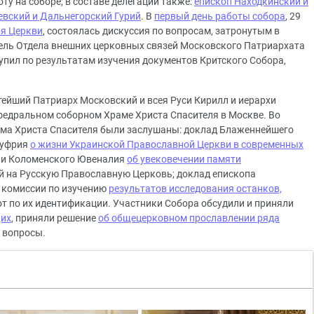
оту на соборе; в составе делегации также:
епископ Находкинский и
евский и Дальнегорский Гурий
. В
первый день работы собора
, 29
ля Церкви
, состоялась дискуссия по вопросам, затронутым в
ель Отдела внешних церковных связей Московского Патриархата
пил по результатам изучения документов Критского Собора,
тейший Патриарх Московский и всея Руси Кирилл и иерархи
федральном соборном Храме Христа Спасителя в Москве. Во
ама Христа Спасителя были заслушаны: доклад Блаженнейшего
нуфрия
о жизни Украинской Православной Церкви в современных
о и Коломенского Ювеналия
об увековечении памяти
й на Русскую Православную Церковь; доклад епископа
й комиссии по изучению
результатов исследования останков,
бот по их идентификации. Участники Собора обсудили и приняли
щих
, приняли решение
об общецерковном прославлении ряда
е вопросы.