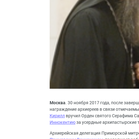
Москва
. 30 ноября 2017 года, после заве
награждение архиереев в связи отмечаем
Кирилл
вручил Орден святого Серафима Сар
Иннокентию
за усердные архипастырские т
Архиерейская делегация Приморской митр