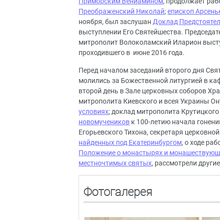
Приморским Вениамином
, продолжает раб
Преображенский Николай
;
епископ Арсень
ноября, был заслушан
Доклад Предстояте
выступлении Его Святейшества. Председат
митрополит Волоколамский Иларион высту
проходившего в июне 2016 года.
Перед началом заседаний второго дня Свя
молились за Божественной литургией в ка
второй день в Зале церковных соборов Хр
митрополита Киевского и всея Украины О
условиях
; доклад митрополита Крутицког
новомучеников
к 100-летию начала гонени
Егорьевского Тихона, секретаря церковно
найденных под Екатеринбургом
, о ходе ра
Положение о монастырях и монашествую
местночтимых святых
, рассмотрели други
Фотогалерея