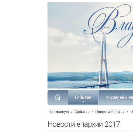
События
Архиерей и е
На главную
/
События
/
Новости епархии
/
Н
Новости епархии 2017