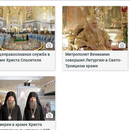
еправославная служба в
Митрополит Вениамин
ме Христа Спасителя
совершил Литургию в Свято-
Троицком храме
иереи в храме Христа