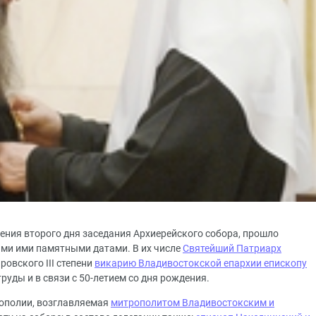
ршения второго дня заседания Архиерейского собора, прошло
ыми ими памятными датами. В их числе
Святейший Патриарх
овского III степени
викарию Владивостокской епархии епископу
руды и в связи с 50-летием со дня рождения.
ополии, возглавляемая
митрополитом Владивостокским и