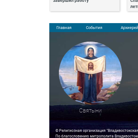
завершил работу
Спа
лет
Главная
События
Архиерей
Святыни
© Религиозная организация "Владивостокска
По благословению митрополита Владивостокс