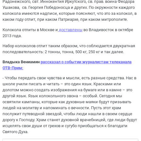
Радонежского, свт. Иннокентия Иркутского, св. прав. воина Феодора
Ушакова, св. Георгия Победоносца и других. По окружности каждого
колокола имеются надписи, которые поясняют, что это за колокол, в
каком году отлит, при каком Патриархе, при каком митрополите.
Колокола отлиты в Москве и
доставлены
во Владивосток в октябре
2013 года.
Набор колоколов отлит таким образом, что соблюдается двукратная
последовательность: 2 тонны, тонна, 500 кг, 250 кг и так далее.
Владыка Вениамин
рассказал о событии журналистам телеканала
ОТВ-Прим:
- Чтобы передать свои чувства и мысли, есть разные средства. Нас в
школе учили писать и читать – это один язык. Красками или
долотом можно создать изображения на бумаге или в камне – это
другой язык. Язык колокольного звона – особый. Сегодня мы
освятили кампаны, которые как духовные маяки будут призывать
людей на молитву и напоминать о вечности. Пусть этот храм
послужит путеводной звездой, чтобы люди нашли в своем сердце
дорогу к Господу. Храм станет духовной врачебницей, где люди будут
исцелять свои души от грехов и сугубо приобщаться к благодати
Святого Духа.