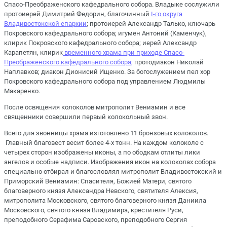
Спасо-Преображенского кафедрального собора. Владыке сослужили
протоиерей Димитрий Федорин, благочинный
I-го округа
Владивостокской епархии
; протоиерей Александр Талько, ключарь
Покровского кафедрального собора; игумен Антоний (Каменчук),
клирик Покровского кафедрального собора; иерей Александр
Карапетян, клирик
временного храма при приходе Спасо-
Преображенского кафедрального собора;
протодиакон Николай
Наплавков; диакон Дионисий Ищенко. За богослужением пел хор
Покровского кафедрального собора под управлением Людмилы
Макаренко.
После освящения колоколов митрополит Вениамин и все
священники совершили первый колокольный звон.
Всего для звонницы храма изготовлено 11 бронзовых колоколов.
Главный благовест весит более 4-х тонн. На каждом колоколе с
четырех сторон изображены иконы, а по ободкам отлиты лики
ангелов и особые надписи. Изображения икон на колоколах собора
специально отбирал и благословлял митрополит Владивостокский и
Приморский Вениамин: Спасителя, Божией Матери, святого
благоверного князя Александра Невского, святителя Алексия,
митрополита Московского, святого благоверного князя Даниила
Московского, святого князя Владимира, крестителя Руси,
преподобного Серафима Саровского, преподобного Сергия