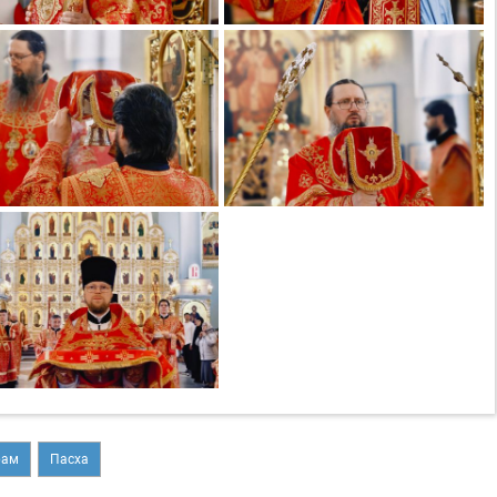
рам
Пасха