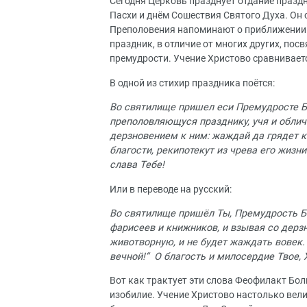
Сегодня Церковь празднует отдание празд
Пасхи и днём Сошествия Святого Духа. Он
Преполовения напоминают о приближении п
праздник, в отличие от многих других, пос
премудрости. Учение Христово сравниваетс
В одной из стихир праздника поётся:
Во святи‌лище прише‌л еси‌ Прему‌дросте Б
преполовля‌ющуся пра‌зднику, учя‌ и облича
дерзнове‌нием к ни‌м: жа‌ждай да гряде‌т ко
бла‌гости, ре‌кипотеку‌т из чре‌ва его‌ жи‌зн
сла‌ва Тебе‌!
Или в переводе на русский:
Во святилище пришёл Ты, Премудрость Бо
фарисеев и книжников, и взывая со дерз
животворную, и не будет жаждать вовек.
вечной!“ О благость и милосердие Твое, 
Вот как трактует эти слова Феофилакт Болга
изобилие. Учение Христово настолько велик