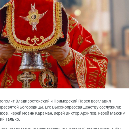
итрополит Владивостокский и Приморский Павел возглавил
Пресвятой Богородицы. Его Высокопреосвященству сослужили:
иков, иерей Иоанн Караман, иерей Виктор Архипов, иерей Максим
ий Талько.