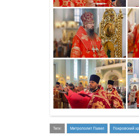
Теги:
Митрополит Павел
Покровский х