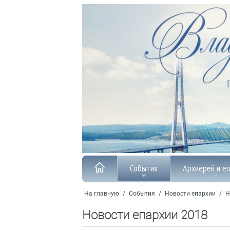
События
Архиерей и е
На главную
/
События
/
Новости епархии
/
Н
Новости епархии 2018