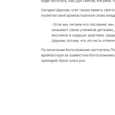
будет источать, как Дух Святой, эти реки, 
Сегодня Церковь чтит также память свято
посвятил своё архипастырское слово влад
-
Если мы читаем его послания, мы 
называет своих учеников детками, 
воссияла в сердцах христиан, сред
Церкви, потому что это есть отлич
По окончании богослужения настоятель П
архипастыря за совместное богослужение
преподнёс букет алых роз.