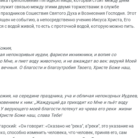
ника Преполовения Пятидесятницы, который стоит между днём
 служит связью между этими двумя торжествами: в службе
раздников Сошествия Святого Духа и Вознесения Господня. Этот
вящен не событию, а непосредственно учению Иисуса Христа, Его
я с водой живой, то есть с проточной водой, которую можно пить.
о‌жия,
‌я непокори‌выя иуде‌и, фарисе‌и икни‌жники, и вопия‌ со
 Мне‌, и пие‌т во‌ду живо‌тную, и не вжа‌ждет во ве‌к: ве‌руяй Мое‌й
и ве‌чныя. О бла‌гости и благоутро‌бия Твоего‌, Христе‌ Бо‌же на‌ш,
жия, на середине праздника, уча и обличая непокорных Иудеев,
новением к ним: „Жаждущий да приходит ко Мне и пьёт воду
 У верующего моей благости потекут из чрева его реки жизни
Христе Боже наш, слава Тебе!
рский: «Он говорит: «Сказано не "река", а"реки", это указание на
о, способно изменить человека, что человек, приняв его, сам