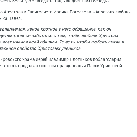
то есть большую благодать, так, как дает Сам Господь».
го Апостола и Евангелиста Иоанна Богослова. «Апостолу любви»
ыка Павел.
удивляемся, какое кроткое у него обращение, как он
детьми, как он заботится о том, чтобы любовь Христова
и всех членов всей общины. То есть, чтобы любовь сияла в
ительное свойство Христовых учеников.
окровского храма иерей Владимир Плотников поблагодарил
 и в честь продолжающегося празднования Пасхи Христовой