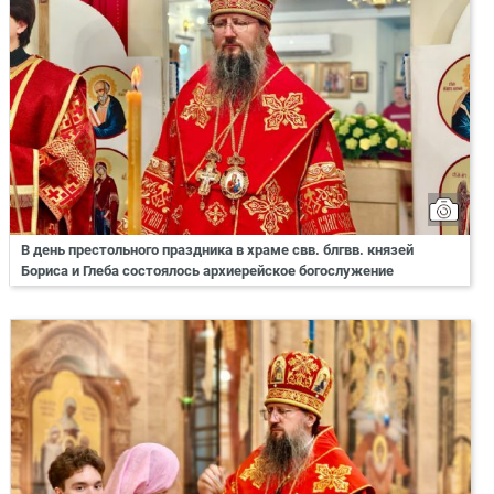
В день престольного праздника в храме свв. блгвв. князей
Бориса и Глеба состоялось архиерейское богослужение