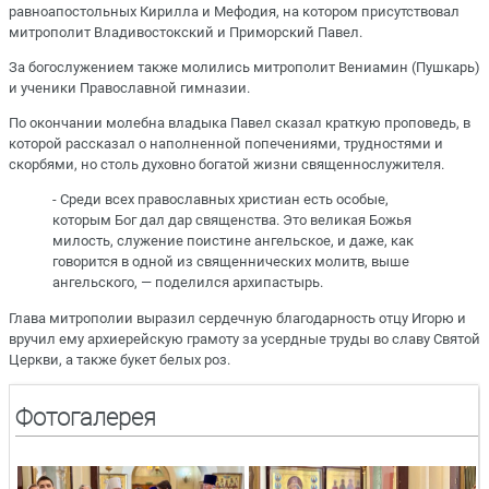
равноапостольных Кирилла и Мефодия, на котором присутствовал
митрополит Владивостокский и Приморский Павел.
За богослужением также молились митрополит Вениамин (Пушкарь)
и ученики Православной гимназии.
По окончании молебна владыка Павел сказал краткую проповедь, в
которой рассказал о наполненной попечениями, трудностями и
скорбями, но столь духовно богатой жизни священнослужителя.
- Среди всех православных христиан есть особые,
которым Бог дал дар священства. Это великая Божья
милость, служение поистине ангельское, и даже, как
говорится в одной из священнических молитв, выше
ангельского, — поделился архипастырь.
Глава митрополии выразил сердечную благодарность отцу Игорю и
вручил ему архиерейскую грамоту за усердные труды во славу Святой
Церкви, а также букет белых роз.
Фотогалерея