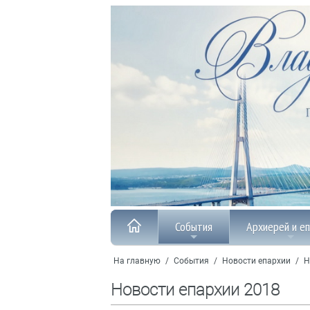
События
Архиерей и е
На главную
/
События
/
Новости епархии
/
Н
Новости епархии 2018