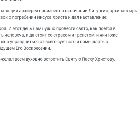
правящий архиерей произнес по окончании Литургии, архипастырь
ок о погребении Иисуса Христа и дал наставление:
оя. И этот день нам нужно провести свято, как поется в
ь человеча, и да стоит со страхом и трепетом, и ничтоже
ужно упраздниться от всего суетного и помышлять о
ядущем Его Воскресении.
желал всем духовно встретить Святую Пасху Христову.