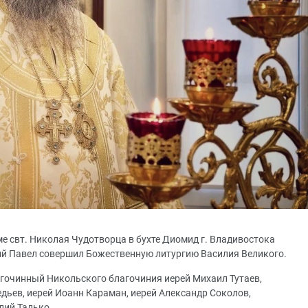
ме свт. Николая Чудотворца в бухте Диомид г. Владивостока
й Павел совершил Божественную литургию Василия Великого.
гочинный Никольского благочиния иерей Михаил Тутаев,
дьев, иерей Иоанн Караман, иерей Александр Соколов,
лий Талько.