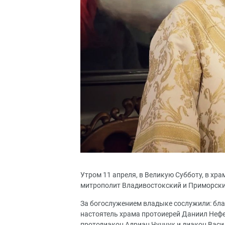
Утром 11 апреля, в Великую Субботу, в хра
митрополит Владивостокский и Приморски
За богослужением владыке сослужили: бла
настоятель храма протоиерей Даниил Нефе
протодиакон Адриан Чунчук и диакон Васи