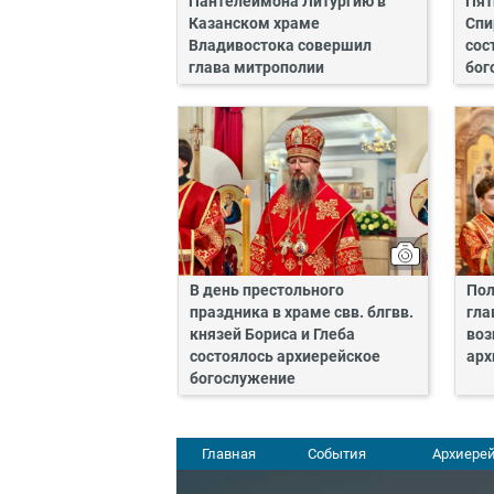
Пантелеимона Литургию в
Пят
Казанском храме
Спи
Владивостока совершил
сос
глава митрополии
бог
В день престольного
Пол
праздника в храме свв. блгвв.
гла
князей Бориса и Глеба
воз
состоялось архиерейское
арх
богослужение
Главная
События
Архиерей