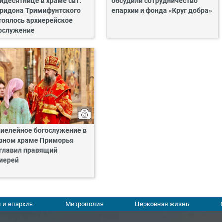
идесятнице в храме свт.
обсудили сотрудничество
ридона Тримифунтского
епархии и фонда «Круг добра»
тоялось архиерейское
ослужение
иелейное богослужение в
вном храме Приморья
главил правящий
иерей
 и епархия
Митрополия
Церковная жизнь