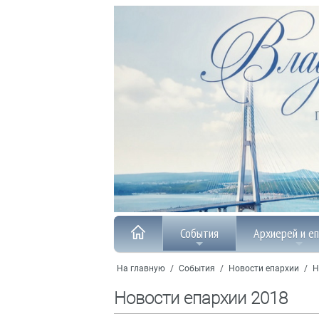
События
Архиерей и е
На главную
/
События
/
Новости епархии
/
Н
Новости епархии 2018