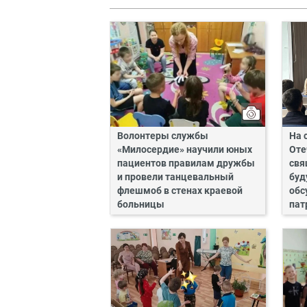
Волонтеры службы
На 
«Милосердие» научили юных
Оте
пациентов правилам дружбы
свя
и провели танцевальный
буд
флешмоб в стенах краевой
обс
больницы
пат