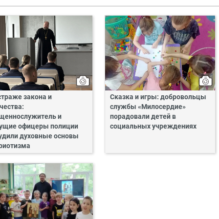
страже закона и
Сказка и игры: добровольцы
чества:
службы «Милосердие»
щеннослужитель и
порадовали детей в
ущие офицеры полиции
социальных учреждениях
удили духовные основы
риотизма