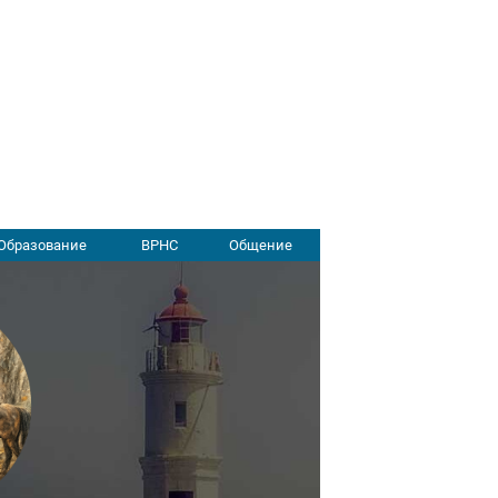
Образование
ВРНС
Общение