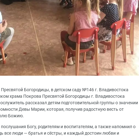
 Пресвятой Богородицы, в детском саду №146 г. Владивостока
иком храма Покрова Пресвятой Богородицы г. Владивостока
служитель рассказал детям подготовительной группы о значении
ромности Девы Марии, которая, получив радостную весть от
волю Божию.
послушания Богу, родителям и воспитателям, а также напомнил о
дь все люди — братья и сёстры, и каждый достоин любви и