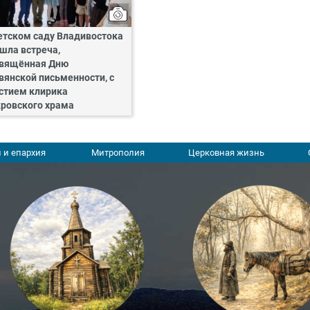
етском саду Владивостока
шла встреча,
вящённая Дню
вянской письменности, с
стием клирика
ровского храма
 и епархия
Митрополия
Церковная жизнь