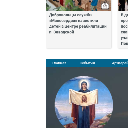
Добровольцы службы
В д
«Милосердия» навестили
про
детей в центре реабилитации
пос
п. Заводской
сла
уча
Пок
Главная
События
Архиерей