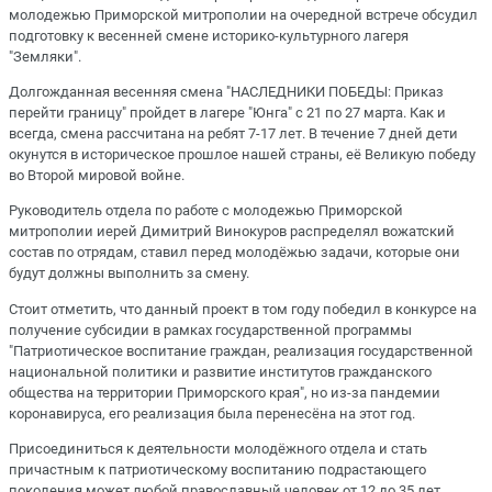
молодежью Приморской митрополии на очередной встрече обсудил
подготовку к весенней смене историко-культурного лагеря
"Земляки".
Долгожданная весенняя смена "НАСЛЕДНИКИ ПОБЕДЫ: Приказ
перейти границу" пройдет в лагере "Юнга" с 21 по 27 марта. Как и
всегда, смена рассчитана на ребят 7-17 лет. В течение 7 дней дети
окунутся в историческое прошлое нашей страны, её Великую победу
во Второй мировой войне.
Руководитель отдела по работе с молодежью Приморской
митрополии иерей Димитрий Винокуров распределял вожатский
состав по отрядам, ставил перед молодёжью задачи, которые они
будут должны выполнить за смену.
Стоит отметить, что данный проект в том году победил в конкурсе на
получение субсидии в рамках государственной программы
"Патриотическое воспитание граждан, реализация государственной
национальной политики и развитие институтов гражданского
общества на территории Приморского края", но из-за пандемии
коронавируса, его реализация была перенесёна на этот год.
Присоединиться к деятельности молодёжного отдела и стать
причастным к патриотическому воспитанию подрастающего
поколения может любой православный человек от 12 до 35 лет.